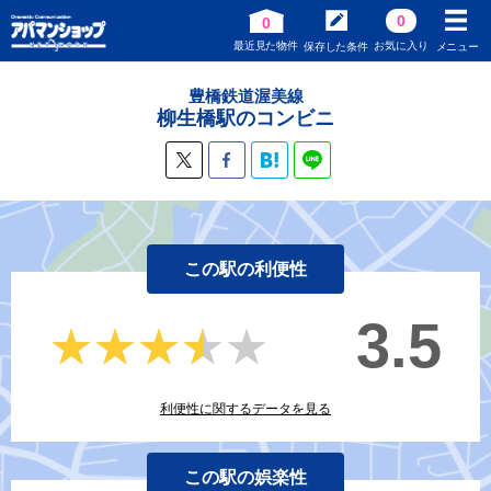
0
0
最近見た物件
お気に入り
保存した条件
メニュー
豊橋鉄道渥美線
柳生橋駅のコンビニ
この駅の利便性
3.5
★★★★★
★★★★★
利便性に関するデータを見る
この駅の娯楽性