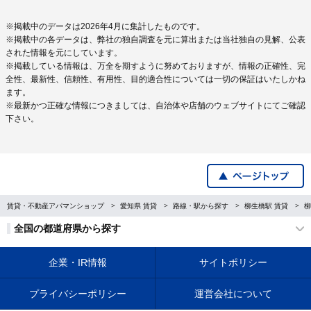
※掲載中のデータは2026年4月に集計したものです。
※掲載中の各データは、弊社の独自調査を元に算出または当社独自の見解、公表
された情報を元にしています。
※掲載している情報は、万全を期すように努めておりますが、情報の正確性、完
全性、最新性、信頼性、有用性、目的適合性については一切の保証はいたしかね
ます。
※最新かつ正確な情報につきましては、自治体や店舗のウェブサイトにてご確認
下さい。
賃貸・不動産アパマンショップ
愛知県 賃貸
路線・駅から探す
柳生橋駅 賃貸
柳
全国の都道府県から探す
企業・IR情報
サイトポリシー
プライバシーポリシー
運営会社について