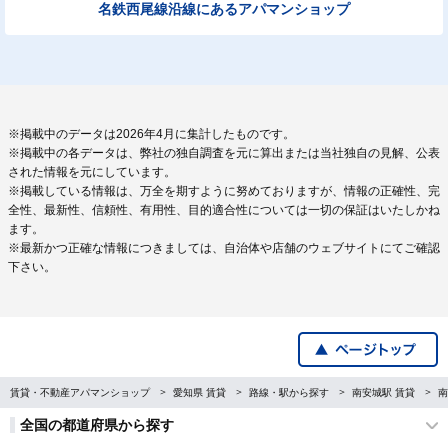
名鉄西尾線沿線にあるアパマンショップ
※掲載中のデータは2026年4月に集計したものです。
※掲載中の各データは、弊社の独自調査を元に算出または当社独自の見解、公表
された情報を元にしています。
※掲載している情報は、万全を期すように努めておりますが、情報の正確性、完
全性、最新性、信頼性、有用性、目的適合性については一切の保証はいたしかね
ます。
※最新かつ正確な情報につきましては、自治体や店舗のウェブサイトにてご確認
下さい。
賃貸・不動産アパマンショップ
愛知県 賃貸
路線・駅から探す
南安城駅 賃貸
南
全国の都道府県から探す