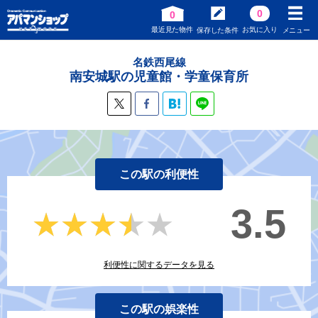
0
0
最近見た物件
お気に入り
保存した条件
メニュー
名鉄西尾線
南安城駅の児童館・学童保育所
この駅の利便性
3.5
★★★★★
★★★★★
利便性に関するデータを見る
この駅の娯楽性