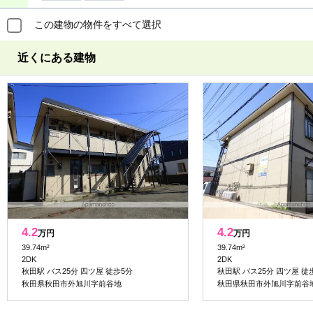
この建物の物件をすべて選択
近くにある建物
4.2
4.2
万円
万円
39.74m²
39.74m²
2DK
2DK
秋田駅 バス25分 四ツ屋 徒歩5分
秋田駅 バス25分 四ツ屋 徒
秋田県秋田市外旭川字前谷地
秋田県秋田市外旭川字前谷