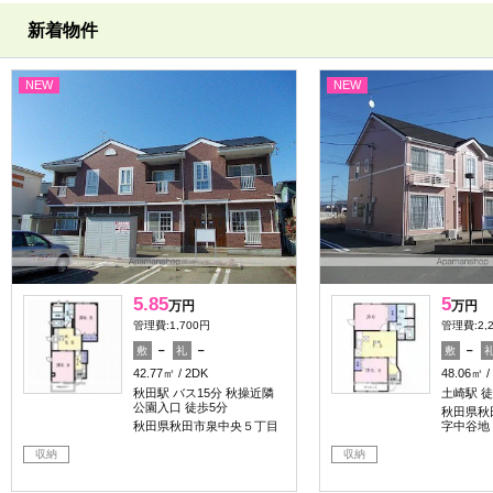
新着物件
NEW
NEW
5.85
5
万円
万円
管理費:1,700円
管理費:2,
－
－
－
敷
礼
敷
42.77㎡
2DK
48.06㎡
秋田駅 バス15分 秋操近隣
土崎駅 徒
公園入口 徒歩5分
秋田県秋
秋田県秋田市泉中央５丁目
字中谷地
収納
収納