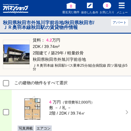
0
0
最近見た物件
お気に入り
保存した条件
メニュー
秋田県秋田市外旭川字前谷地/秋田県秋田市/
アパート
ＪＲ奥羽本線秋田駅の賃貸物件情報
賃料：
4.2
万円
2DK / 39.74m²
2階建て / 築29年 / 軽量鉄骨
秋田県秋田市外旭川字前谷地
ＪＲ奥羽本線 秋田駅/バス乗車25分/組合病院線 四ツ屋/徒歩5
分
この建物の物件をすべて選択
4
万円
（管理費等2,000円）
敷 － / 礼 －
2階 / 2DK / 39.74㎡
写真満載
エアコン