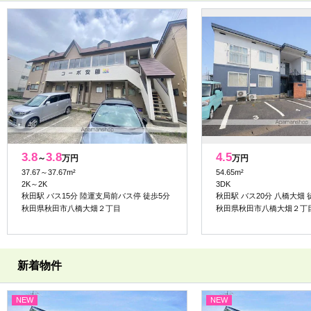
3.8
3.8
4.5
～
万円
万円
37.67～37.67m²
54.65m²
2K～2K
3DK
秋田駅 バス15分 陸運支局前バス停 徒歩5分
秋田駅 バス20分 八橋大畑 
秋田県秋田市八橋大畑２丁目
秋田県秋田市八橋大畑２丁
新着物件
NEW
NEW