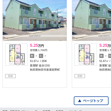
5.25
5.25
万円
万
管理費:1,700円
管理費:1,
－
－
－
敷
礼
敷
51.67㎡
2DK
51.67㎡
新屋駅 徒歩13分
新屋駅 徒
秋田県秋田市新屋前野町
秋田県秋
収納
収納