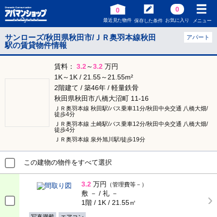
0
0
最近見た物件
お気に入り
保存した条件
メニュー
サンローズ/秋田県秋田市/ＪＲ奥羽本線秋田
アパート
駅の賃貸物件情報
賃料：
3.2
～
3.2
万円
1K～1K / 21.55～21.55m²
2階建て / 築46年 / 軽量鉄骨
秋田県秋田市八橋大沼町 11-16
ＪＲ奥羽本線 秋田駅/バス乗車11分/秋田中央交通 八橋大畑/
徒歩4分
ＪＲ奥羽本線 土崎駅/バス乗車12分/秋田中央交通 八橋大畑/
徒歩4分
ＪＲ奥羽本線 泉外旭川駅/徒歩19分
この建物の物件をすべて選択
3.2
万円
（管理費等－）
敷 － / 礼 －
1階 / 1K / 21.55㎡