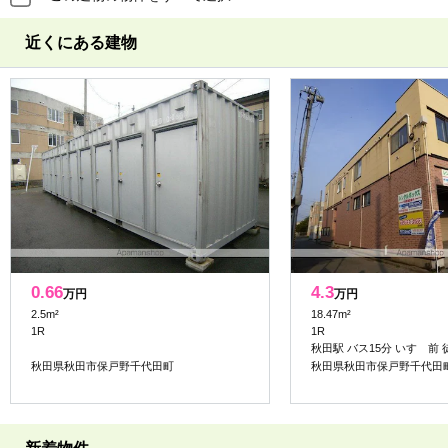
近くにある建物
0.66
4.3
万円
万円
2.5m²
18.47m²
1R
1R
秋田駅 バス15分 いすゞ前 
秋田県秋田市保戸野千代田町
秋田県秋田市保戸野千代田