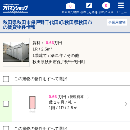
0
0
最近見た物件
お気に入り
保存した条件
メニュー
秋田県秋田市保戸野千代田町/秋田県秋田市
事業用建物
の賃貸物件情報
賃料：
0.66
万円
1R / 2.5m²
1階建て / 築21年 / その他
秋田県秋田市保戸野千代田町
この建物の物件をすべて選択
0.66
万円
（管理費等－）
敷 1ヶ月 / 礼 －
1階 / 1R / 2.5㎡
この建物の物件をすべて選択