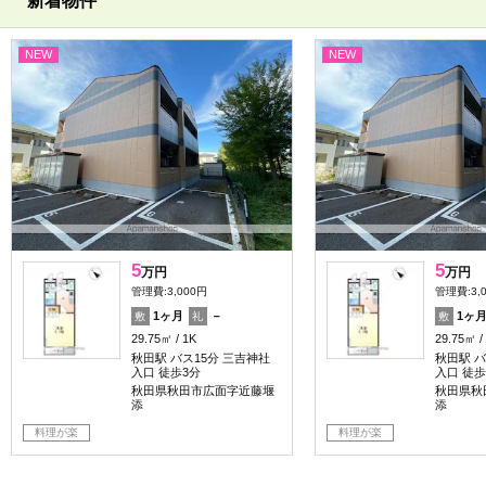
新着物件
NEW
NEW
5
5
万円
万円
管理費:3,000円
管理費:3,
1ヶ月
－
1ヶ
敷
礼
敷
29.75㎡
1K
29.75㎡
秋田駅 バス15分 三吉神社
秋田駅 バ
入口 徒歩3分
入口 徒歩
秋田県秋田市広面字近藤堰
秋田県秋
添
添
料理が楽
料理が楽