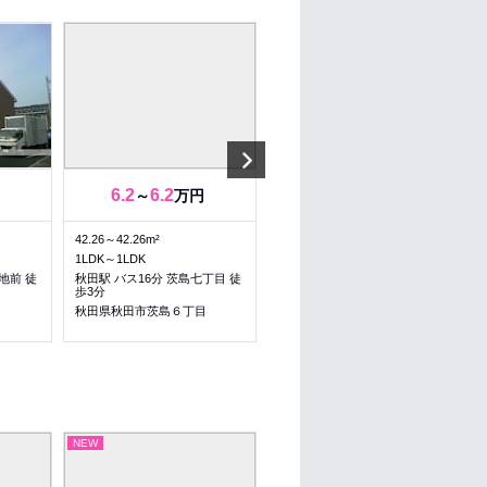
Next
6.2
6.2
4.3
4.3
～
万円
～
万円
42.26～42.26m²
26.49～26.49m²
1LDK～1LDK
1K～1K
地前 徒
秋田駅 バス16分 茨島七丁目 徒
秋田駅 バス12分 卸センター前
歩3分
徒歩8分
目
秋田県秋田市茨島６丁目
秋田県秋田市卸町４丁目
NEW
NEW