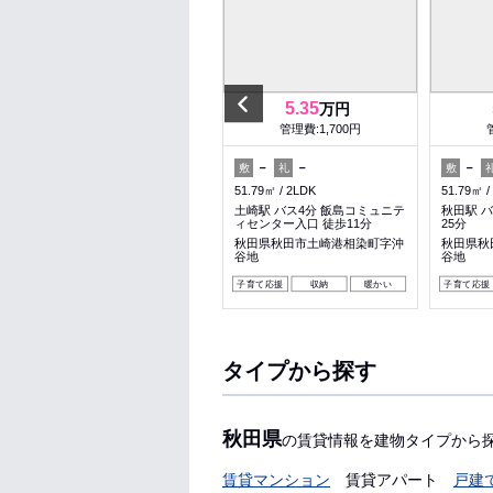
Previous
7.5
5.35
万円
万円
管理費:4,100円
管理費:1,700円
－
1ヶ月
－
－
－
敷
礼
敷
礼
敷
50.05㎡
1LDK
51.79㎡
2LDK
51.79㎡
土崎駅 バス7分 護国神社裏参道
土崎駅 バス4分 飯島コミュニテ
秋田駅 バ
徒歩4分
ィセンター入口 徒歩11分
25分
秋田県秋田市将軍野南１丁目
秋田県秋田市土崎港相染町字沖
秋田県秋
谷地
谷地
料理が楽
ペット可
収納
子育て応援
収納
暖かい
子育て応援
タイプから探す
秋田県
の賃貸情報を建物タイプから
賃貸マンション
賃貸アパート
戸建