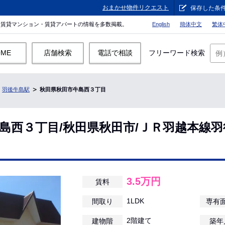
おまかせ物件リクエスト
保存した条
。賃貸マンション・賃貸アパートの情報を多数掲載。
English
簡体中文
繁体
OME
店舗検索
電話で相談
フリーワード検索
羽後牛島駅
秋田県秋田市牛島西３丁目
島西３丁目/秋田県秋田市/ＪＲ羽越本線
3.5万円
賃料
1LDK
間取り
専有
2階建て
建物階
築年