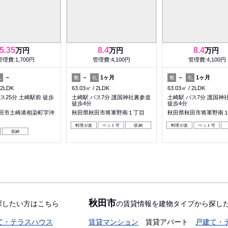
5.35
8.4
8.4
万円
万円
万円
管理費:1,700円
管理費:4,100円
管理費:4,100円
－
－
1ヶ月
－
1ヶ月
礼
敷
礼
敷
礼
2LDK
63.03㎡
2LDK
63.03㎡
2LDK
ス25分 土崎駅前 徒歩
土崎駅 バス7分 護国神社裏参道
土崎駅 バス7分 護国神
徒歩4分
徒歩4分
田市土崎港相染町字沖
秋田県秋田市将軍野南１丁目
秋田県秋田市将軍野南
料理が楽
ペット可
収納
料理が楽
ペット可
収納
秋田市
探したい方はこちら
の賃貸情報を建物タイプから探し
て・テラスハウス
賃貸マンション
賃貸アパート
戸建て・