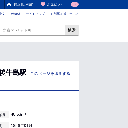
0
件
最近見た物件
お気に入り
中文
한국어
サイトマップ
お部屋を貸したい方
検索
羽後牛島駅
このページを印刷する
40.53m²
面積
1986年01月
月