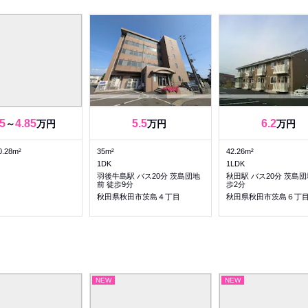
5
4.85
5.5
6.2
～
万円
万円
万円
0.28m²
35m²
42.26m²
1DK
1LDK
羽後牛島駅 バス20分 茨島団地
秋田駅 バス20分 茨島団
前 徒歩9分
歩2分
秋田県秋田市茨島４丁目
秋田県秋田市茨島６丁
NEW
NEW