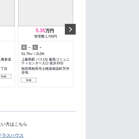
Next
5.35
6.2
万円
万円
管理費:1,700円
管理費:3,300円
－
－
－
－
敷
礼
敷
礼
51.79㎡
2LDK
60.19㎡
2LDK
社裏参道
上飯島駅 バス1分 飯島コミュニ
秋田駅 バス17分 仁井田小学校
ティセンター入口 徒歩10分
入口 徒歩3分
１丁目
秋田県秋田市土崎港相染町字沖
秋田県秋田市仁井田新田２丁目
谷地
収納
収納
収納
たい方はこちら
テラスハウス