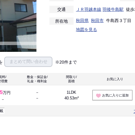
交通
ＪＲ羽越本線
羽後牛島駅
徒歩
秋田県
秋田市
牛島西３丁目
所在地
地図を見る
まとめて問い合わせ
を
※20件まで
賃料/
敷金・保証金/
間取り/
お気に入り 
管理費
礼金・権利金
面積
.5
－
1LDK
万円
お気に入りに追加
－
40.53m²
－
載