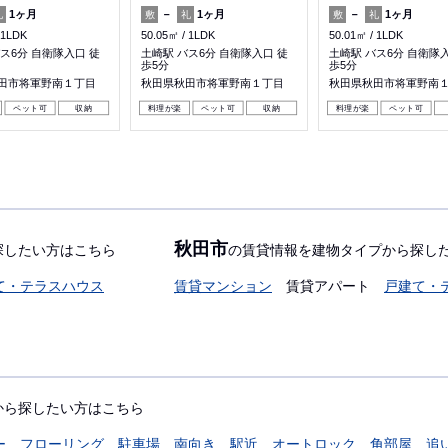
1ヶ月
－
1ヶ月
－
1ヶ月
礼
敷
礼
敷
礼
1LDK
50.05㎡
1LDK
50.01㎡
1LDK
ス6分 自衛隊入口 徒
土崎駅 バス6分 自衛隊入口 徒
土崎駅 バス6分 自衛隊
歩5分
歩5分
田市将軍野南１丁目
秋田県秋田市将軍野南１丁目
秋田県秋田市将軍野南
ペット可
収納
料理が楽
ペット可
収納
料理が楽
ペット可
秋田市
探したい方はこちら
の賃貸情報を建物タイプから探し
て・テラスハウス
賃貸マンション
賃貸アパート
戸建て・
から探したい方はこちら
ー
フローリング
駐車場
南向き
駅近
オートロック
角部屋
追