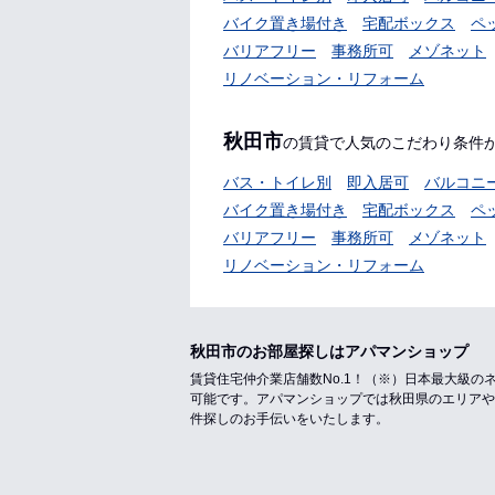
バイク置き場付き
宅配ボックス
ペ
バリアフリー
事務所可
メゾネット
リノベーション・リフォーム
秋田市
の賃貸で人気のこだわり条件
バス・トイレ別
即入居可
バルコニ
バイク置き場付き
宅配ボックス
ペ
バリアフリー
事務所可
メゾネット
リノベーション・リフォーム
秋田市のお部屋探しはアパマンショップ
賃貸住宅仲介業店舗数No.1！（※）日本最大級
可能です。アパマンショップでは秋田県のエリアや
件探しのお手伝いをいたします。