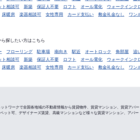
ット相談可
新築
保証人不要
ロフト
オール電化
ウォークインク
床暖房
楽器相談可
女性専用
カード支払い
敷金礼金なし
ワン
から探したい方はこちら
ー
フローリング
駐車場
南向き
駅近
オートロック
角部屋
追
ット相談可
新築
保証人不要
ロフト
オール電化
ウォークインク
床暖房
楽器相談可
女性専用
カード支払い
敷金礼金なし
ワン
のネットワークで全国各地域の不動産情報から賃貸物件、賃貸マンション、賃貸アパ
ペット可、デザイナーズ賃貸、高級マンションなど様々な賃貸マンション、アパー