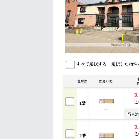
選択した物件
すべて選択する
部屋階
間取り図
3
3
1階
写真満
3
3
2階