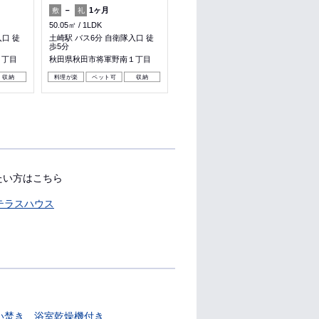
－
1ヶ月
－
1ヶ月
敷
礼
敷
礼
50.05㎡
1LDK
50.01㎡
1LDK
入口 徒
土崎駅 バス6分 自衛隊入口 徒
土崎駅 バス6分 自衛隊入口 徒
歩5分
歩5分
１丁目
秋田県秋田市将軍野南１丁目
秋田県秋田市将軍野南１丁目
収納
料理が楽
ペット可
収納
料理が楽
ペット可
収納
たい方はこちら
テラスハウス
い焚き
浴室乾燥機付き