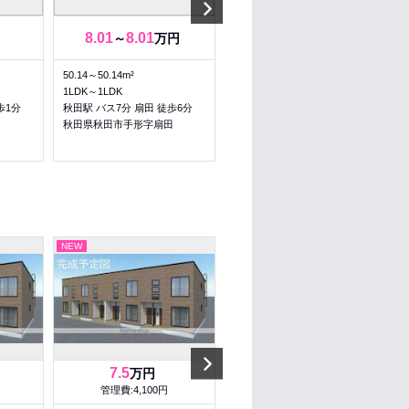
Next
8.01
8.01
4.5
5.1
～
万円
～
万円
50.14～50.14m²
36.5～36.5m²
1LDK～1LDK
2K～2K
歩1分
秋田駅 バス7分 扇田 徒歩6分
秋田駅 バス6分 からみでん 徒
歩3分
秋田県秋田市手形字扇田
秋田県秋田市手形からみでん
NEW
NEW
Next
7.5
7.7
万円
万円
管理費:4,100円
管理費:4,100円