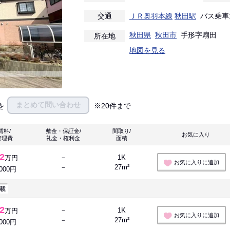
交通
ＪＲ奥羽本線
秋田駅
バス乗車1
秋田県
秋田市
手形字扇田
所在地
地図を見る
まとめて問い合わせ
を
※20件まで
賃料/
敷金・保証金/
間取り/
お気に入り 
管理費
礼金・権利金
面積
.2
－
1K
万円
お気に入りに追加
－
27m²
,000円
載
.2
－
1K
万円
お気に入りに追加
－
27m²
,000円