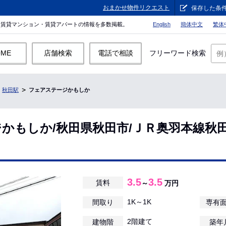
おまかせ物件リクエスト
保存した条
。賃貸マンション・賃貸アパートの情報を多数掲載。
English
簡体中文
繁体
OME
店舗検索
電話で相談
フリーワード検索
秋田駅
フェアステージかもしか
かもしか/秋田県秋田市/ＪＲ奥羽本線秋
3.5
3.5
賃料
～
万円
1K～1K
間取り
専有
2階建て
建物階
築年