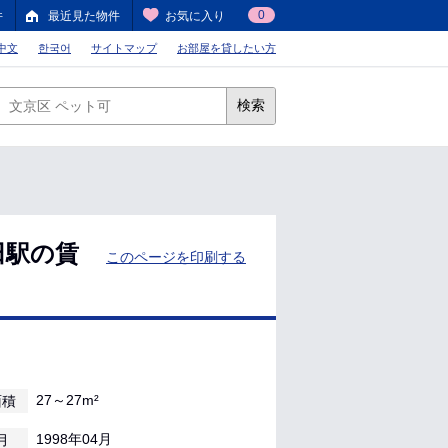
0
件
最近見た物件
お気に入り
中文
한국어
サイトマップ
お部屋を貸したい方
検索
田駅の賃
このページを印刷する
27～27m²
面積
1998年04月
月