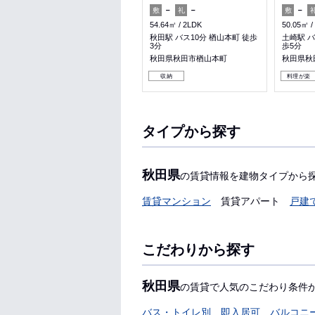
－
－
－
－
－
敷
礼
敷
礼
敷
48.06㎡
2DK
54.64㎡
2LDK
50.05㎡
土崎駅 徒歩15分
秋田駅 バス10分 楢山本町 徒歩
土崎駅 バ
3分
歩5分
秋田県秋田市土崎港相染町字中
谷地
秋田県秋田市楢山本町
秋田県秋
収納
収納
料理が楽
タイプから探す
秋田県
の賃貸情報を建物タイプから
賃貸マンション
賃貸アパート
戸建
こだわりから探す
秋田県
の賃貸で人気のこだわり条件
バス・トイレ別
即入居可
バルコニ