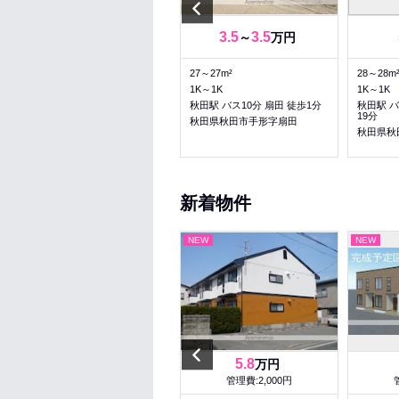
Previous
5
5
3.5
3.5
～
万円
～
万円
38.69～38.69m²
27～27m²
28～28m
2K～2K
1K～1K
1K～1K
秋田駅 バス15分 三嶽根 徒歩5
秋田駅 バス10分 扇田 徒歩1分
秋田駅 バ
分
19分
秋田県秋田市手形字扇田
秋田県秋田市泉馬場
秋田県秋
新着物件
NEW
NEW
NEW
Previous
5
5.8
万円
万円
管理費:2,200円
管理費:2,000円