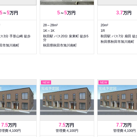
5
5
5
5
3.7
～
万円
～
万円
万円
²
28～28m²
20m²
1K～1K
1R
ス3分 手形山崎 徒歩
秋田駅 バス20分 泉東町 徒歩5
秋田駅 バス7分 扇田 徒
分
秋田県秋田市旭川南町
田市旭川南町
秋田県秋田市旭川南町
NEW
NEW
7.5
7.5
7.7
万円
万円
万円
管理費:4,100円
管理費:4,100円
管理費:4,100円