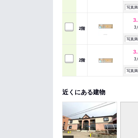
写真満
3
3
2階
写真満
3
3
2階
写真満
近くにある建物