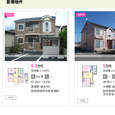
新着物件
NEW
NEW
6.3
5
万円
万円
管理費:1,700円
管理費:2,
1ヶ月
－
－
敷
礼
敷
67.29㎡
3LDK
48.06㎡
新屋駅 徒歩4分
土崎駅 徒
秋田県秋田市新屋扇町
秋田県秋
字中谷地
収納
収納