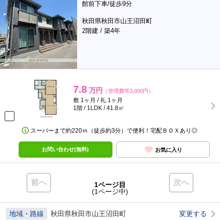
館前下車/徒歩9分
秋田県秋田市山王沼田町
2階建 / 築4年
7.8
万円
（管理費等3,000円）
敷 1ヶ月 / 礼 1ヶ月
1階 / 1LDK / 41.8㎡
スーパーまで約220ｍ（徒歩約3分）で便利！宅配ＢＯＸあり◎
お問い合わせ(無料)
お気に入り
前へ
次へ
1ページ目
(1ページ中)
地域・路線
秋田県秋田市山王沼田町
変更する