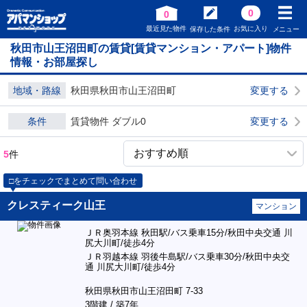
0
0
最近見た物件
お気に入り
保存した条件
メニュー
秋田市山王沼田町の賃貸[賃貸マンション・アパート]物件
情報・お部屋探し
地域・路線
秋田県秋田市山王沼田町
変更する
条件
賃貸物件 ダブル0
変更する
5
件
□をチェックでまとめて問い合わせ
クレスティーク山王
マンション
ＪＲ奥羽本線 秋田駅/バス乗車15分/秋田中央交通 川
尻大川町/徒歩4分
ＪＲ羽越本線 羽後牛島駅/バス乗車30分/秋田中央交
通 川尻大川町/徒歩4分
秋田県秋田市山王沼田町 7-33
3階建 / 築7年