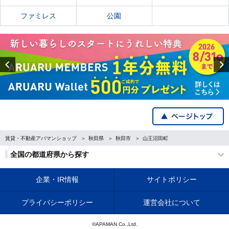
ファミレス
公園
Previous
賃貸・不動産アパマンショップ
秋田県
秋田市
山王沼田町
全国の都道府県から探す
企業・IR情報
サイトポリシー
プライバシーポリシー
運営会社について
©APAMAN Co.,Ltd.