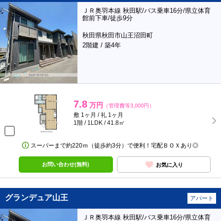
ＪＲ奥羽本線 秋田駅/バス乗車16分/県立体育
館前下車/徒歩9分
秋田県秋田市山王沼田町
2階建 / 築4年
7.8
万円
（管理費等3,000円）
敷 1ヶ月 / 礼 1ヶ月
1階 / 1LDK / 41.8㎡
スーパーまで約220ｍ（徒歩約3分）で便利！宅配ＢＯＸあり◎
お問い合わせ(無料)
お気に入り
グランデュア山王
アパート
ＪＲ奥羽本線 秋田駅/バス乗車16分/県立体育