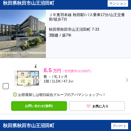
秋田県秋田市山王沼田町
マンション
ＪＲ奥羽本線 秋田駅/バス乗車17分/山王交番
前/徒歩7分
秋田県秋田市山王沼田町 7-33
3階建 / 築7年
8.5
万円
（管理費等10,000円）
敷 － / 礼 1ヶ月
1階 / 1LDK / 47.3㎡
お部屋探しは朝日綜合グループのアパマンショップへ！
お問い合わせ(無料)
お気に入り
秋田県秋田市山王沼田町
アパート