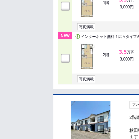
万円
1階
3,000円
写真満載
NEW
インターネット無料！広々タイプ
3.5
万円
2階
3,000円
写真満載
ア
2階
秋田
１丁