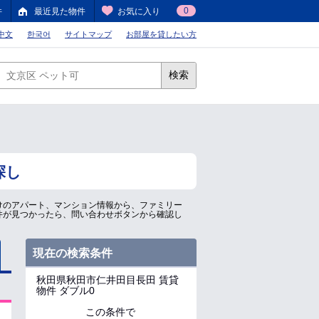
0
件
最近見た物件
お気に入り
中文
한국어
サイトマップ
お部屋を貸したい方
検索
探し
けのアパート、マンション情報から、ファミリー
件が見つかったら、問い合わせボタンから確認し
現在の検索条件
秋田県秋田市仁井田目長田
賃貸
物件 ダブル0
この条件で