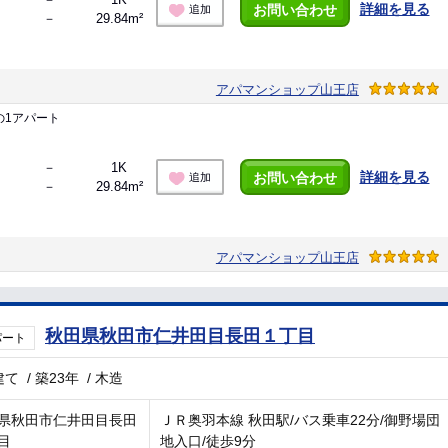
詳細を見る
お問い合わせ
追加
－
29.84m²
アパマンショップ山王店
の1アパート
－
1K
詳細を見る
お問い合わせ
追加
－
29.84m²
アパマンショップ山王店
秋田県秋田市仁井田目長田１丁目
パート
建て
/
築23年
/
木造
県秋田市仁井田目長田
ＪＲ奥羽本線 秋田駅/バス乗車22分/御野場団
目
地入口/徒歩9分