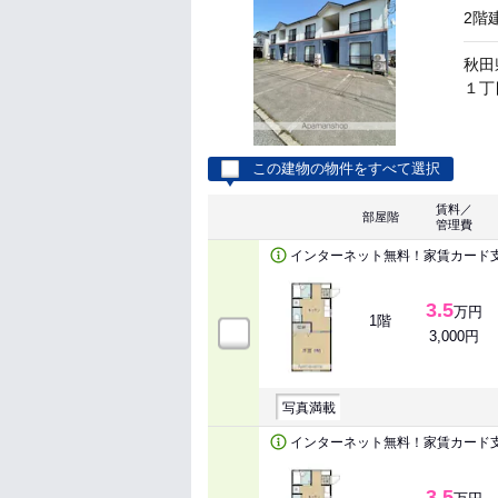
2階
秋田
１丁
この建物の物件をすべて選択
賃料／
部屋階
管理費
インターネット無料！家賃カード
3.5
万円
1階
3,000円
写真満載
インターネット無料！家賃カード
3.5