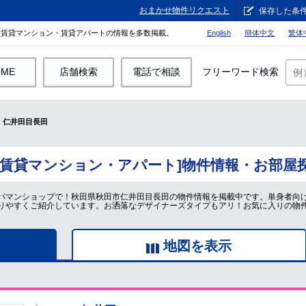
おまかせ物件リクエスト
保存した条
。賃貸マンション・賃貸アパートの情報を多数掲載。
English
簡体中文
繁体
OME
店舗検索
電話で相談
フリーワード検索
仁井田目長田
[賃貸マンション・アパート]物件情報・お部屋
パマンショップで！秋田県秋田市仁井田目長田の物件情報を掲載中です。単身者向
りやすくご紹介しています。お洒落なデザイナーズタイプもアリ！お気に入りの物
地図を表示