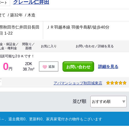
クレール仁井田
パート
建て
/
築32年
/
木造
県秋田市仁井田目長田
ＪＲ羽越本線 羽後牛島駅/徒歩40分
 1-22
金・保証金／
間取り／
お気に入り
お問い合わせ／詳細を見る
礼金・権利金
面積
相談可能な2ＤＫです！
0
2DK
詳細を見る
お問い合わせ
追加
円
38.7m²
マ
アパマンショップ秋田城東店
並び順
～、退去費用0、更新料0、家具家電付きの物件もございます