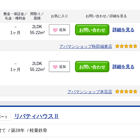
敷金・保証金／
間取り／
お気に入り
お問い合わせ／詳細を見る
礼金・権利金
面積
－
2LDK
詳細を見る
お問い合わせ
追加
1ヶ月
55.22m²
アパマンショップ秋田城東店
－
2LDK
詳細を見る
お問い合わせ
追加
1ヶ月
55.22m²
アパマンショップ本荘店
リバティハウスⅡ
パート
建て
/
築28年
/
軽量鉄骨