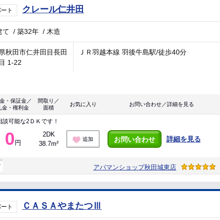
クレール仁井田
パート
建て
/
築32年
/
木造
県秋田市仁井田目長田
ＪＲ羽越本線 羽後牛島駅/徒歩40分
 1-22
金・保証金／
間取り／
お気に入り
お問い合わせ／詳細を見る
礼金・権利金
面積
相談可能な2ＤＫです！
0
2DK
詳細を見る
お問い合わせ
追加
円
38.7m²
マ
アパマンショップ秋田城東店
ＣＡＳＡやまたつⅢ
パート