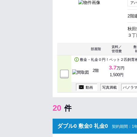
ア
2階
秋田
３丁目
賃料／
敷
部屋階
管理費
敷金・礼金０円！ペット２匹飼育
3.7
万円
2階
1,500円
動画
写真満載
パノラ
20
件
ダブル0 敷金0 礼金0
契約期間：1年