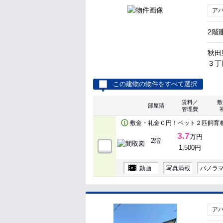
ア
2階
秋田
３丁目
この建物の物件をすべて選択
賃料／
敷
部屋階
管理費
敷金・礼金０円！ペット２匹飼育
3.7
万円
2階
1,500円
動画
写真満載
パノラ
ア