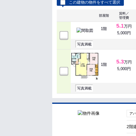
この建物の物件をすべて選択
賃料／
部屋階
管理費
5.1
万円
1階
5,000円
写真満載
5.3
万円
1階
5,000円
写真満載
ア
2階