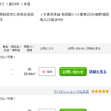
建て
/
築23年
/
木造
県秋田市仁井田目長田
ＪＲ奥羽本線 秋田駅/バス乗車22分/御野場団
目
地入口/徒歩9分
敷金・保証金／
間取り／
お気に入り
お問い合わせ／詳細を見る
礼金・権利金
面積
支払い可能！
－
1K
詳細を見る
お問い合わせ
追加
－
29.84m²
アパマンショップ山王店
支払い可能！
－
1K