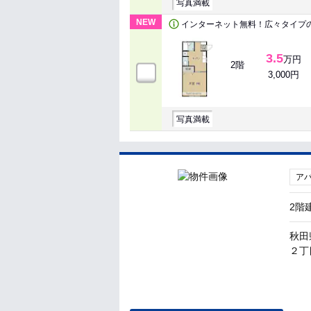
写真満載
NEW
インターネット無料！広々タイプ
3.5
万円
2階
3,000円
写真満載
ア
2階
秋田
２丁目