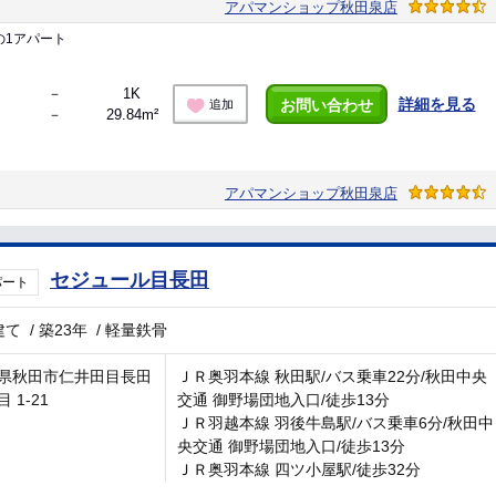
アパマンショップ秋田泉店
の1アパート
－
1K
詳細を見る
お問い合わせ
追加
－
29.84m²
アパマンショップ秋田泉店
セジュール目長田
パート
建て
/
築23年
/
軽量鉄骨
県秋田市仁井田目長田
ＪＲ奥羽本線 秋田駅/バス乗車22分/秋田中央
 1-21
交通 御野場団地入口/徒歩13分
ＪＲ羽越本線 羽後牛島駅/バス乗車6分/秋田中
央交通 御野場団地入口/徒歩13分
ＪＲ奥羽本線 四ツ小屋駅/徒歩32分