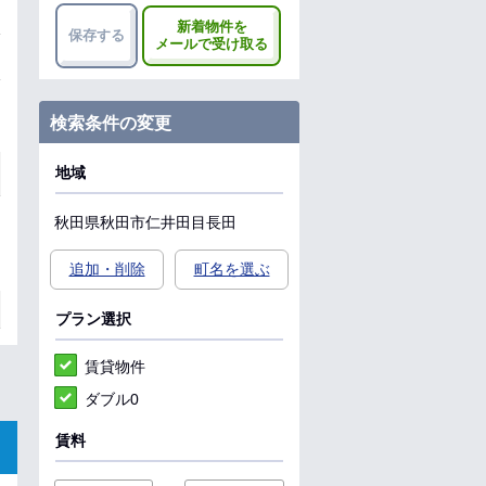
新着物件を
保存する
メールで受け取る
検索条件の変更
地域
秋田県
秋田市
仁井田目長田
追加・削除
町名を選ぶ
プラン選択
賃貸物件
ダブル0
賃料