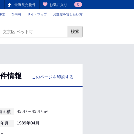
0
件
最近見た物件
お気に入り
中文
한국어
サイトマップ
お部屋を貸したい方
検索
物件情報
このページを印刷する
43.47～43.47m²
有面積
1989年04月
築年月