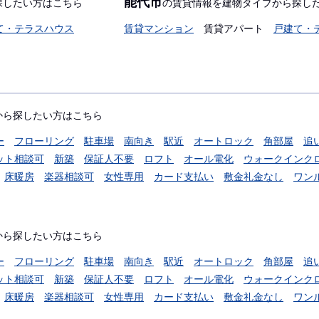
能代市
探したい方はこちら
の賃貸情報を建物タイプから探し
て・テラスハウス
賃貸マンション
賃貸アパート
戸建て・
から探したい方はこちら
ー
フローリング
駐車場
南向き
駅近
オートロック
角部屋
追
ット相談可
新築
保証人不要
ロフト
オール電化
ウォークインク
床暖房
楽器相談可
女性専用
カード支払い
敷金礼金なし
ワン
から探したい方はこちら
ー
フローリング
駐車場
南向き
駅近
オートロック
角部屋
追
ット相談可
新築
保証人不要
ロフト
オール電化
ウォークインク
床暖房
楽器相談可
女性専用
カード支払い
敷金礼金なし
ワン