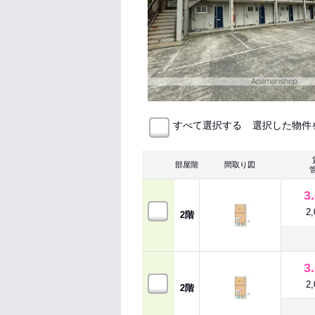
選択した物件
すべて選択する
部屋階
間取り図
3
2
2階
3
2
2階