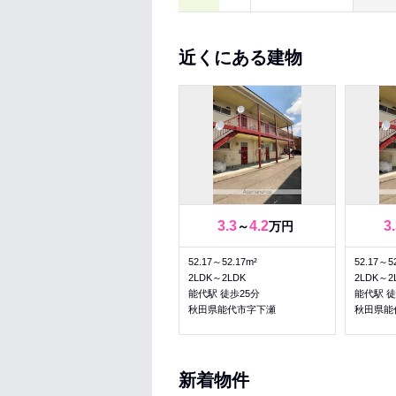
近くにある建物
3.3
4.2
3
～
万円
52.17～52.17m²
52.17～5
2LDK～2LDK
2LDK～2
能代駅 徒歩25分
能代駅 徒
秋田県能代市字下瀬
秋田県能
新着物件