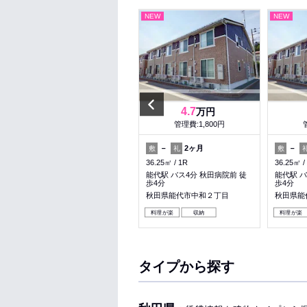
NEW
NEW
NEW
Previous
3.4
4.7
万円
万円
管理費:－
管理費:1,800円
1ヶ月
－
－
2ヶ月
－
敷
礼
敷
礼
敷
24.84㎡
1R
36.25㎡
1R
36.25㎡
向能代駅 バス10分 落合 徒歩15
能代駅 バス4分 秋田病院前 徒
能代駅 バ
分
歩4分
歩4分
秋田県能代市落合字下谷地
秋田県能代市中和２丁目
秋田県能
料理が楽
収納
料理が楽
タイプから探す