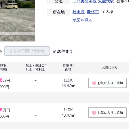
交通
ＪＲ奥羽本線
東能代駅
徒歩3
秋田県
能代市
字大塚
所在地
地図を見る
まとめて問い合わせ
を
※20件まで
賃料/
敷金・保証金/
間取り/
お気に入り 
管理費
礼金・権利金
面積
.6
－
1LDK
万円
お気に入りに追加
－
43.47m²
,000円
.6
－
1LDK
万円
お気に入りに追加
－
43.47m²
,000円