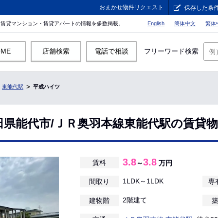
おまかせ物件リクエスト
保存した条
。賃貸マンション・賃貸アパートの情報を多数掲載。
English
簡体中文
繁体
OME
店舗検索
電話で相談
フリーワード検索
東能代駅
平成ハイツ
田県能代市/ＪＲ奥羽本線東能代駅の賃貸
3.8
3.8
賃料
～
万円
1LDK～1LDK
間取り
専
2階建て
建物階