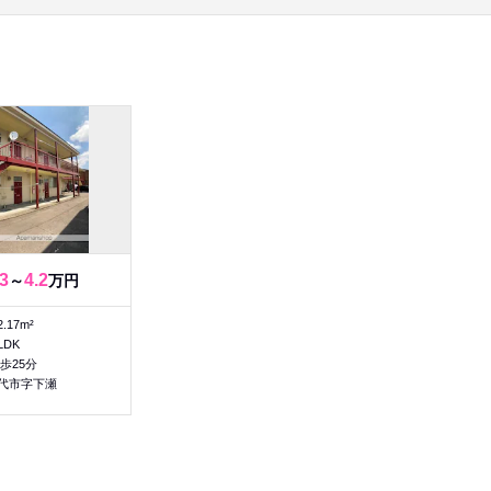
.3
4.2
～
万円
2.17m²
LDK
歩25分
代市字下瀬