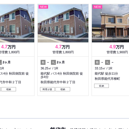
NEW
NEW
4.7
4.7
4.9
万円
万円
万円
管理費:1,800円
管理費:1,800円
管理費:1,900円
2ヶ月
－
2ヶ月
－
－
礼
敷
礼
敷
礼
1R
36.25㎡
1R
33.15㎡
1R
ス4分 秋田病院前 徒
能代駅 バス4分 秋田病院前 徒
能代駅 徒歩11分
歩4分
秋田県能代市柳町
代市中和２丁目
秋田県能代市中和２丁目
収納
収納
料理が楽
収納