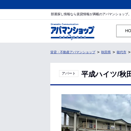
部屋探し情報なら賃貸情報が満載のアパマンショップ
H
賃貸・不動産アパマンショップ
秋田県
能代市
平成ハイツ/秋
アパート