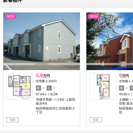
新着物件
NEW
NEW
5.8
5
万円
万円
管理費:3,300円
管理費:1,
－
－
－
敷
礼
敷
67.64㎡
3LDK
44.82㎡
羽後牛島駅 バス8分 上新田
土崎駅 バ
徒歩4分
切前 徒歩
秋田県秋田市仁井田新田２
秋田県秋
丁目
目
収納
収納