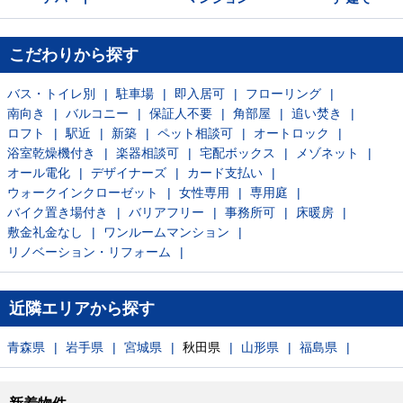
こだわりから探す
バス・トイレ別
駐車場
即入居可
フローリング
南向き
バルコニー
保証人不要
角部屋
追い焚き
ロフト
駅近
新築
ペット相談可
オートロック
浴室乾燥機付き
楽器相談可
宅配ボックス
メゾネット
オール電化
デザイナーズ
カード支払い
ウォークインクローゼット
女性専用
専用庭
バイク置き場付き
バリアフリー
事務所可
床暖房
敷金礼金なし
ワンルームマンション
リノベーション・リフォーム
近隣エリアから探す
青森県
岩手県
宮城県
秋田県
山形県
福島県