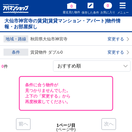
0
0
最近見た物件
お気に入り
保存した条件
メニュー
大仙市神宮寺の賃貸[賃貸マンション・アパート]物件情
報・お部屋探し
地域・路線
秋田県大仙市神宮寺
変更する
条件
賃貸物件 ダブル0
変更する
0
件
条件に合う物件が
見つかりませんでした。
上下の「変更する」から
再度検索してください。
前へ
次へ
1ページ目
(ページ中)