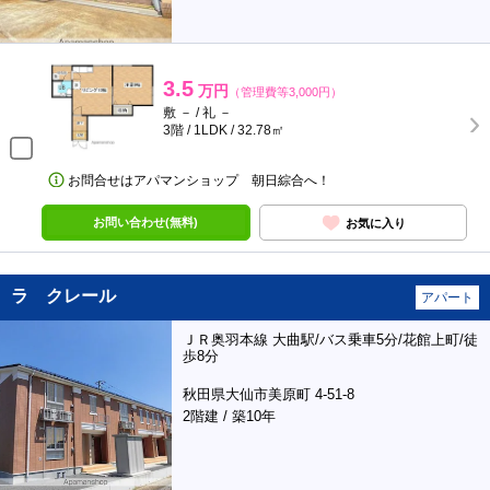
3.5
万円
（管理費等3,000円）
敷 － / 礼 －
3階 / 1LDK / 32.78㎡
お問合せはアパマンショップ 朝日綜合へ！
お問い合わせ(無料)
お気に入り
ラ クレール
アパート
ＪＲ奥羽本線 大曲駅/バス乗車5分/花館上町/徒
歩8分
秋田県大仙市美原町 4-51-8
2階建 / 築10年