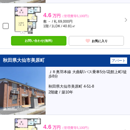
4.6
万円
（管理費等5,100円）
敷 － / 礼 69,000円
1階 / 1LDK / 40.81㎡
お問い合わせ(無料)
お気に入り
秋田県大仙市美原町
アパート
ＪＲ奥羽本線 大曲駅/バス乗車5分/花館上町/徒
歩8分
秋田県大仙市美原町 4-51-8
2階建 / 築10年
4.6
万円
（管理費等5,100円）