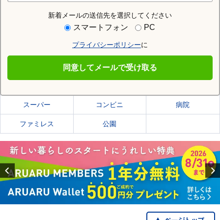
新着メールの送信先を選択してください
住む街研究所で大仙市の情報を見る
スマートフォン
PC
プライバシーポリシー
に
大仙市
同意してメールで受け取る
大仙市の施設一覧
スーパー
コンビニ
病院
ファミレス
公園
Previous