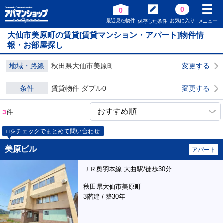
0
0
最近見た物件
お気に入り
保存した条件
メニュー
大仙市美原町の賃貸[賃貸マンション・アパート]物件情
報・お部屋探し
地域・路線
秋田県大仙市美原町
変更する
条件
賃貸物件 ダブル0
変更する
3
件
□をチェックでまとめて問い合わせ
美原ビル
アパート
ＪＲ奥羽本線 大曲駅/徒歩30分
秋田県大仙市美原町
3階建 / 築30年