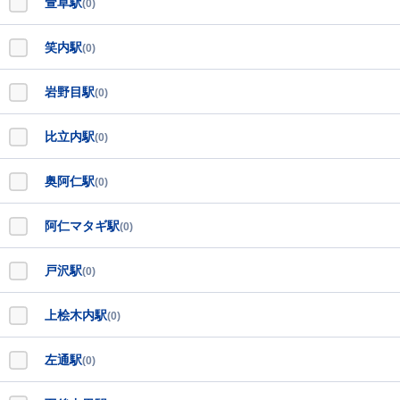
萱草駅
(0)
笑内駅
(0)
岩野目駅
(0)
比立内駅
(0)
奥阿仁駅
(0)
阿仁マタギ駅
(0)
戸沢駅
(0)
上桧木内駅
(0)
左通駅
(0)