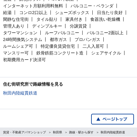
インターネット月額利用料無料
バルコニー・ベランダ
給湯
コンロ2口以上
シューズボックス
日当たり良好
閑静な住宅街
タイル貼り
家具付き
食器洗い乾燥機
管理人あり
ディンプルキー
分譲賃貸
タワーマンション
ルーフバルコニー
バルコニー2面以上
24時間換気システム
都市ガス
プロパンガス
ルームシェア可
特定優良賃貸住宅
二人入居可
マンスリー可
鉄骨鉄筋コンクリート造
シェアサイクル
初期費用カード決済可
住む街研究所で路線情報を見る
秋田内陸縦貫鉄道
賃貸・不動産アパマンショップ
秋田県
路線・駅から探す
秋田内陸縦貫鉄道