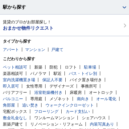
駅から探す
賃貸のプロがお部屋探し！
おまかせ物件リクエスト
タイプから探す
アパート
マンション
戸建て
こだわりから探す
ペット相談可
新築
防犯
ロフト
駐車場
楽器相談可
パノラマ
駅近
バス・トイレ別
室内洗濯機置き場
保証人不要
バイク置き場付き
即入居可
女性専用
デザイナーズ
事務所可
バリアフリー
浴室乾燥機付き
床暖房
オートロック
バルコニー
専用庭
メゾネット
南向き
オール電化
角部屋
追い焚き
ウォークインクローゼット
宅配ボックス
フローリング
カード支払い
敷金礼金なし
ワンルームマンション
シェアハウス
新築戸建て
リノベーション・リフォーム
内装写真あり