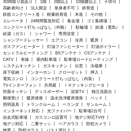
3D間取り図あり
1階
2階以上
10階建以上
子供可
高齢者向け
法人限定
単身者不可
鉄骨造
鉄筋コンクリート造
軽量鉄骨造
木造
その他
エレベータ
24時間緊急対応
集会場
ゴミ集積場
コンクリート打ちっぱなし（外観）
駐輪場
給湯（電気）
給湯（ガス）
シャワー
専用浴室
シャンプードレッサー
エアコン
冷房
暖房
ガスファンヒーター
灯油ファンヒーター
灯油ボイラー
セントラルヒーティング
BSアンテナ
CSアンテナ
CATV
有線
屋内駐車場
駐車場ロードヒーティング
システムキッチン
ガスキッチン
出窓
冷蔵庫
床下収納
インターホン
クローゼット
押入
電気コンロ
コンクリート打ちっぱなし（内装）
TVインターフォン
共用庭
ＩＨクッキングヒータ
対面キッチン
ディスポーザー
浴室TV
独立洗面台
郵便受け
暖房便座
温水洗浄暖房便座
ベッド
照明器具
トランクルーム
ベランダ
サンルーム
インターネット対応
光ファイバー
駐車場2台可
自走式駐車場
ガスコンロ設置可
地デジ対応TV付
地デジ対応
二重サッシ
ペアガラス
防犯カメラ
物置
防犯ガラス
バス１坪以上