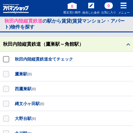
0
0
最近見た物件
お気に入り
保存した条件
メニュー
秋田内陸縦貫鉄道
の駅から賃貸(賃貸マンション・アパー
ト)物件を探す
秋田内陸縦貫鉄道（鷹巣駅～角館駅）
秋田内陸縦貫鉄道全てチェック
鷹巣駅
(0)
西鷹巣駅
(0)
縄文小ヶ田駅
(0)
大野台駅
(0)