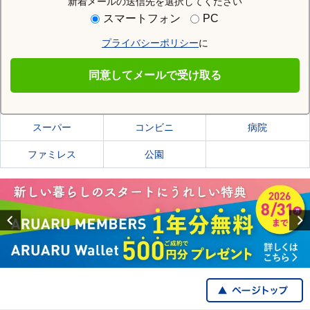
新着メールの送信先を選択してください
住む街研究所で青森市の情報を見る
スマートフォン
PC
プライバシーポリシー
に
青森市
同意してメールで受け取る
青森市の施設一覧
スーパー
コンビニ
病院
ファミレス
公園
Previous