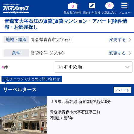
0
0
最近見た物件
お気に入り
保存した条件
メニュー
青森市大字石江の賃貸[賃貸マンション・アパート]物件情
報・お部屋探し
地域・路線
青森県青森市大字石江
変更する
条件
賃貸物件 ダブル0
変更する
4
件
□をチェックでまとめて問い合わせ
リーベルタース
アパート
ＪＲ東北新幹線 新青森駅/徒歩10分
青森県青森市大字石江字三好
2階建 / 築5年