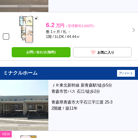
6.2
万円
（管理費等3,000円）
敷 1ヶ月 / 礼 －
1階 / 1LDK / 44.44㎡
お問い合わせ(無料)
お気に入り
ミナクルホーム
アパート
ＪＲ東北新幹線 新青森駅/徒歩5分
青森市営バス 石江/徒歩2分
青森県青森市大字石江字江渡 25-3
2階建 / 築11年
NEW