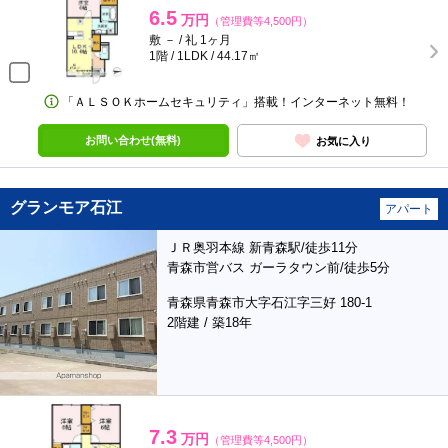
6.5
万円
（管理費等4,500円）
敷 － / 礼 1ヶ月
1階 / 1LDK / 44.17㎡
「ＡＬＳＯＫホームセキュリティ」搭載！インターネット無料！
お問い合わせ(無料)
お気に入り
グランモア石江
アパート
ＪＲ奥羽本線 新青森駅/徒歩11分
青森市営バス ガーラタウン前/徒歩5分
青森県青森市大字石江字三好 180-1
2階建 / 築18年
7.3
万円
（管理費等4,500円）