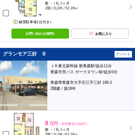
敷 － / 礼 1ヶ月
1階 / 2LDK / 52.28㎡
融雪駐車場1台付き♪
お問い合わせ(無料)
お気に入り
グランモア三好 Ｂ
アパート
ＪＲ東北新幹線 新青森駅/徒歩11分
青森市営バス ガーラタウン前/徒歩5分
青森県青森市大字石江字三好 180-2
2階建 / 築18年
8
万円
（管理費等4,000円）
敷 － / 礼 1ヶ月
2階 / 2LDK / 62.39㎡