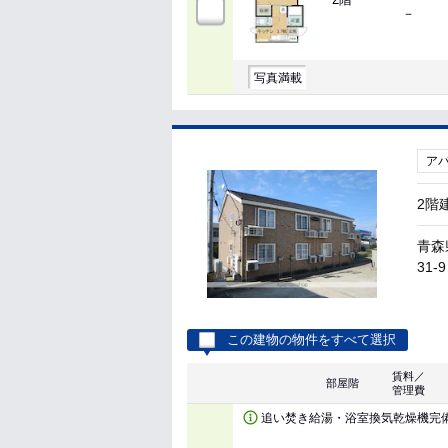
－
写真満載
ア
2階
青森
31-9
この建物の物件をすべて選択
賃料／
部屋階
管理費
追い焚き給湯・浴室換気乾燥機完