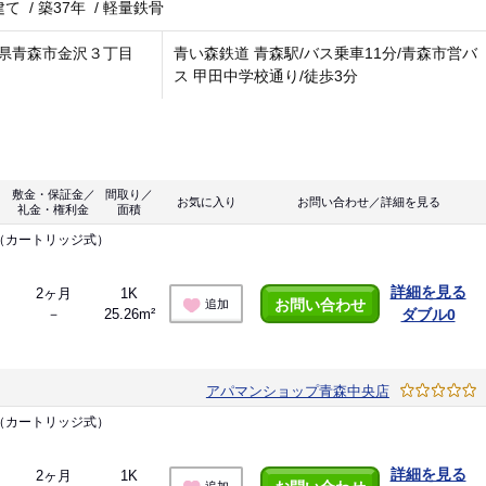
建て
/
築37年
/
軽量鉄骨
県青森市金沢３丁目
青い森鉄道 青森駅/バス乗車11分/青森市営バ
ス 甲田中学校通り/徒歩3分
敷金・保証金／
間取り／
お気に入り
お問い合わせ／詳細を見る
礼金・権利金
面積
（カートリッジ式）
詳細を見る
2ヶ月
1K
お問い合わせ
追加
－
25.26m²
ダブル0
アパマンショップ青森中央店
（カートリッジ式）
詳細を見る
2ヶ月
1K