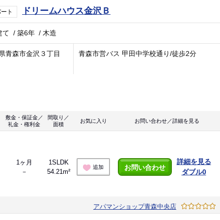
ドリームハウス金沢Ｂ
パート
建て
/
築6年
/
木造
県青森市金沢３丁目
青森市営バス 甲田中学校通り/徒歩2分
敷金・保証金／
間取り／
お気に入り
お問い合わせ／詳細を見る
礼金・権利金
面積
詳細を見る
1ヶ月
1SLDK
お問い合わせ
追加
－
54.21m²
ダブル0
アパマンショップ青森中央店