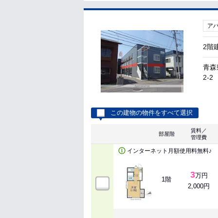
ア
2階
青森
2-2
この建物の物件をすべて選択
賃料／
部屋階
管理費
インターネット月額使用料無料♪
3
万円
1階
2,000円