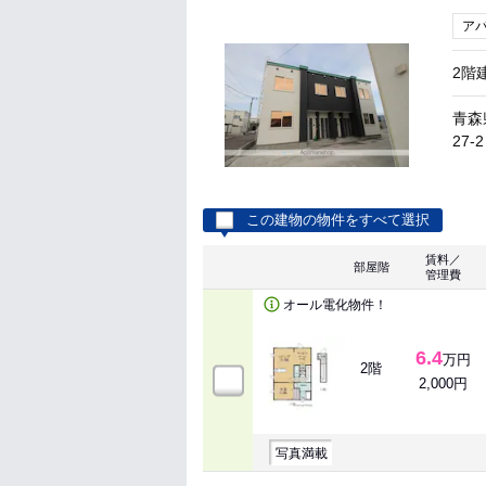
ア
2階
青森
27-2
この建物の物件をすべて選択
賃料／
部屋階
管理費
オール電化物件！
6.4
万円
2階
2,000円
写真満載