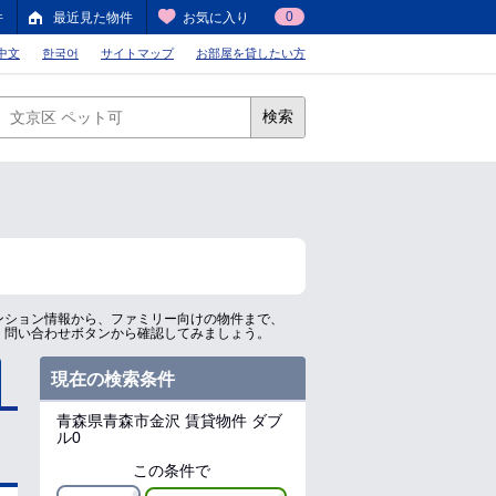
0
件
最近見た物件
お気に入り
中文
한국어
サイトマップ
お部屋を貸したい方
検索
ンション情報から、ファミリー向けの物件まで、
、問い合わせボタンから確認してみましょう。
現在の検索条件
青森県青森市金沢
賃貸物件 ダブ
ル0
この条件で