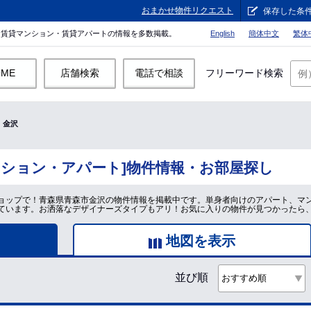
おまかせ物件リクエスト
保存した条
。賃貸マンション・賃貸アパートの情報を多数掲載。
English
簡体中文
繁体
OME
店舗検索
電話で相談
フリーワード検索
金沢
ンション・アパート]物件情報・お部屋探し
ョップで！青森県青森市金沢の物件情報を掲載中です。単身者向けのアパート、マ
ています。お洒落なデザイナーズタイプもアリ！お気に入りの物件が見つかったら
地図を表示
並び順