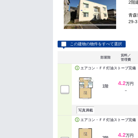
2階
青森
29-3
この建物の物件をすべて選択
賃料／
部屋階
管理費
エアコン・ＦＦ灯油ストーブ完備
4.2
万円
1階
－
写真満載
エアコン・ＦＦ灯油ストーブ完備
4.2
万円
2階