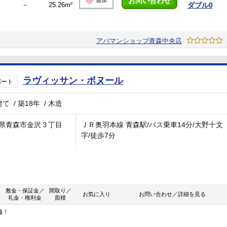
お問い合わせ
追加
－
25.26m²
ダブル0
アパマンショップ青森中央店
ラヴィッサン・ボヌール
パート
建て
/
築18年
/
木造
県青森市金沢３丁目
ＪＲ奥羽本線 青森駅/バス乗車14分/大野十文
字/徒歩7分
敷金・保証金／
間取り／
お気に入り
お問い合わせ／詳細を見る
礼金・権利金
面積
備！