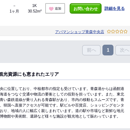
－
1K
詳細を見る
お問い合わせ
追加
1ヶ月
30.52m²
アパマンショップ青森中央店
前へ
次へ
1
観光資源にも恵まれたエリア
央に位置しており、中核都市の指定も受けています。青森港からは函館港
海道をつなぐ交通や物流の要衝としての役割を担っています。また、東北
青い森鉄道線が乗り入れる青森駅があり、市内の移動もスムーズです。青
、韓国へ直接アクセスが可能です。駅ビルや百貨店、ショッピングセンタ
おり、地域の人に幅広く親しまれています。道の駅や市場など新鮮な地元
博物館や美術館、遺跡など様々な施設が観光地として賑わっています。