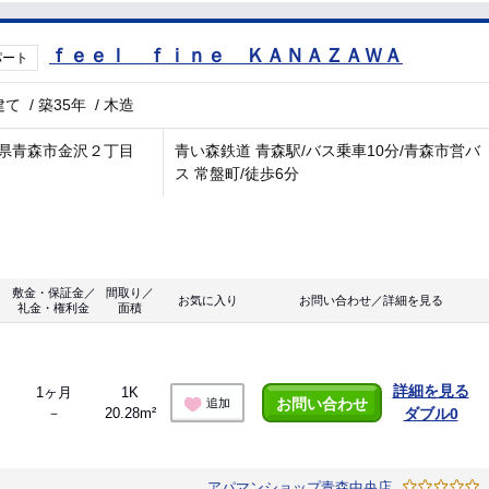
ｆｅｅｌ ｆｉｎｅ ＫＡＮＡＺＡＷＡ
パート
建て
/
築35年
/
木造
県青森市金沢２丁目
青い森鉄道 青森駅/バス乗車10分/青森市営バ
ス 常盤町/徒歩6分
敷金・保証金／
間取り／
お気に入り
お問い合わせ／詳細を見る
礼金・権利金
面積
詳細を見る
1ヶ月
1K
お問い合わせ
追加
－
20.28m²
ダブル0
アパマンショップ青森中央店