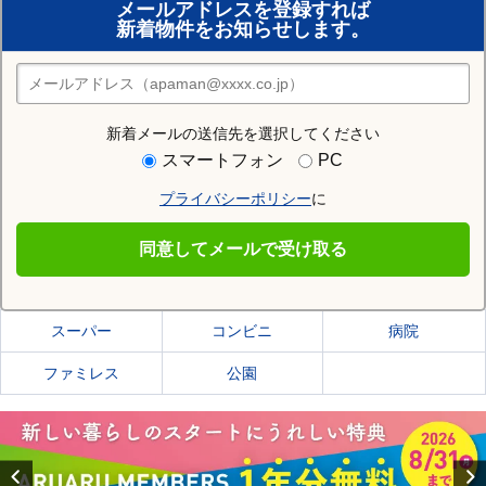
メールアドレスを登録すれば
おまかせ物件リクエスト
新着物件をお知らせします。
住みたい街の店舗を探す
店舗検索
新着メールの送信先を選択してください
住む街研究所で青森市の情報を見る
スマートフォン
PC
プライバシーポリシー
に
青森市
同意してメールで受け取る
青森市の施設一覧
スーパー
コンビニ
病院
ファミレス
公園
Previous