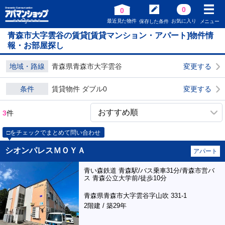
0
0
最近見た物件
お気に入り
保存した条件
メニュー
青森市大字雲谷の賃貸[賃貸マンション・アパート]物件情
報・お部屋探し
地域・路線
青森県青森市大字雲谷
変更する
条件
賃貸物件 ダブル0
変更する
3
件
□をチェックでまとめて問い合わせ
シオンパレスＭＯＹＡ
アパート
青い森鉄道 青森駅/バス乗車31分/青森市営バ
ス 青森公立大学前/徒歩10分
青森県青森市大字雲谷字山吹 331-1
2階建 / 築29年