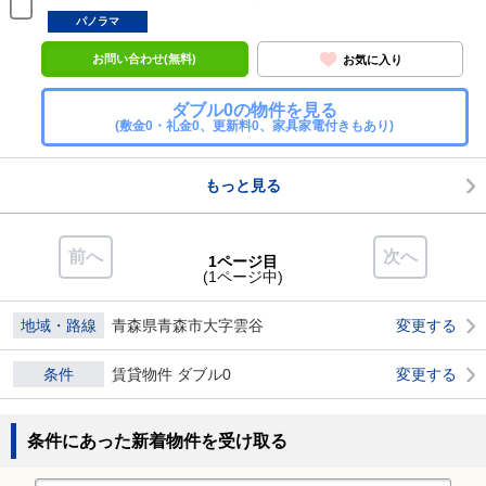
パノラマ
お問い合わせ(無料)
お気に入り
ダブル0の物件を見る
(敷金0・礼金0、更新料0、家具家電付きもあり)
もっと見る
前へ
次へ
1ページ目
(1ページ中)
地域・路線
青森県青森市大字雲谷
変更する
条件
賃貸物件 ダブル0
変更する
条件にあった新着物件を受け取る