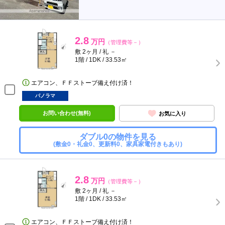
2.8
万円
（管理費等－）
敷 2ヶ月 / 礼 －
1階 / 1DK / 33.53㎡
エアコン、ＦＦストーブ備え付け済！
パノラマ
お問い合わせ(無料)
お気に入り
ダブル0の物件を見る
(敷金0・礼金0、更新料0、家具家電付きもあり)
2.8
万円
（管理費等－）
敷 2ヶ月 / 礼 －
1階 / 1DK / 33.53㎡
エアコン、ＦＦストーブ備え付け済！