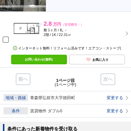
2.8
万円
（管理費等－）
敷 1ヶ月 / 礼 －
2階 / 1K / 22.31㎡
インターネット無料！リフォーム済みです！エアコン・ストーブ(
お問い合わせ(無料)
お気に入り
前へ
次へ
1ページ目
(1ページ中)
地域・路線
青森県弘前市大字徳田町
変更する
条件
賃貸物件 ダブル0
変更する
条件にあった新着物件を受け取る