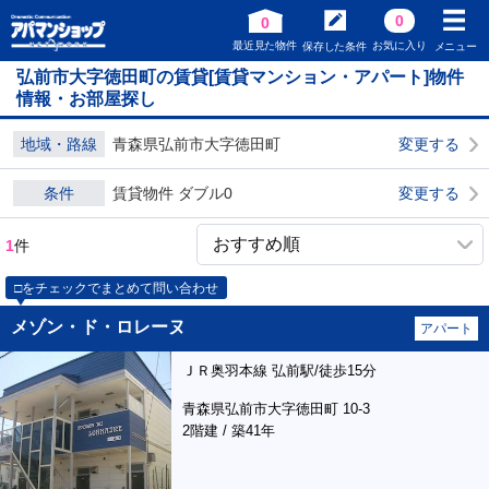
0
0
最近見た物件
お気に入り
保存した条件
メニュー
弘前市大字徳田町の賃貸[賃貸マンション・アパート]物件
情報・お部屋探し
地域・路線
青森県弘前市大字徳田町
変更する
条件
賃貸物件 ダブル0
変更する
1
件
□をチェックでまとめて問い合わせ
メゾン・ド・ロレーヌ
アパート
ＪＲ奥羽本線 弘前駅/徒歩15分
青森県弘前市大字徳田町 10-3
2階建 / 築41年