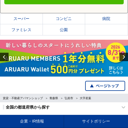
弘前市の施設一覧
スーパー
コンビニ
病院
ファミレス
公園
Previous
賃貸・不動産アパマンショップ
青森県
弘前市
大字若葉
全国の都道府県から探す
企業・IR情報
サイトポリシー