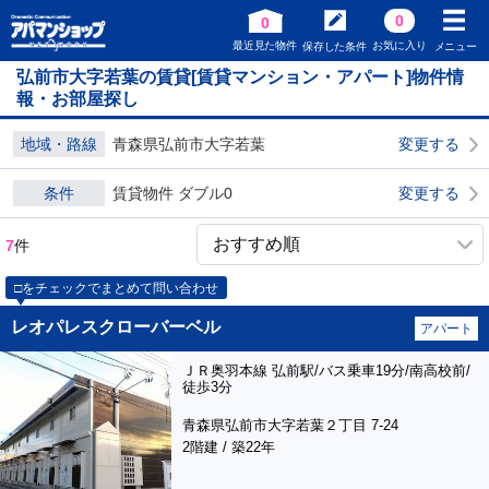
0
0
最近見た物件
お気に入り
保存した条件
メニュー
弘前市大字若葉の賃貸[賃貸マンション・アパート]物件情
報・お部屋探し
地域・路線
青森県弘前市大字若葉
変更する
条件
賃貸物件 ダブル0
変更する
7
件
□をチェックでまとめて問い合わせ
レオパレスクローバーベル
アパート
ＪＲ奥羽本線 弘前駅/バス乗車19分/南高校前/
徒歩3分
青森県弘前市大字若葉２丁目 7-24
2階建 / 築22年