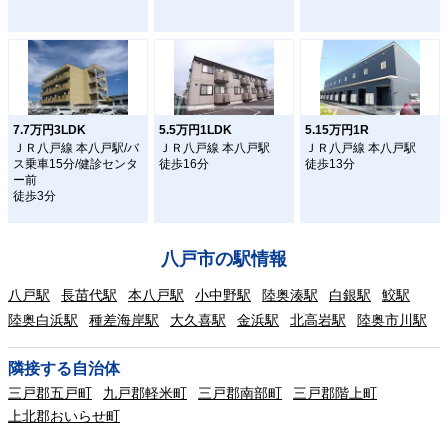
7.7万円3LDK
5.5万円1LDK
5.15万円1R
ＪＲ八戸線 本八戸駅/バ
ＪＲ八戸線 本八戸駅
ＪＲ八戸線 本八戸駅
ス乗車15分/健診センタ
徒歩16分
徒歩13分
ー前
徒歩3分
八戸市の駅情報
八戸駅
長苗代駅
本八戸駅
小中野駅
陸奥湊駅
白銀駅
鮫駅
陸奥白浜駅
種差海岸駅
大久喜駅
金浜駅
北高岩駅
陸奥市川駅
隣接する自治体
三戸郡五戸町
九戸郡軽米町
三戸郡南部町
三戸郡階上町
上北郡おいらせ町