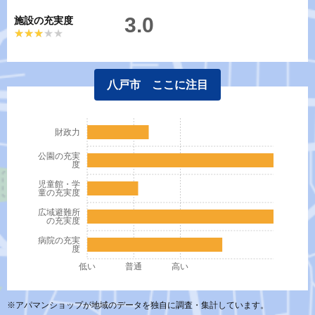
3.0
施設の充実度
★★★★★
★★★★★
八戸市 ここに注目
財政力
公園の充実
度
児童館・学
童の充実度
広域避難所
の充実度
病院の充実
度
低い
普通
高い
※アパマンショップが地域のデータを独自に調査・集計しています。