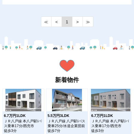
≪
<
1
>
≫
新着物件
6.7万円1LDK
5.5万円3LDK
6.7万円1LDK
ＪＲ八戸線 本八戸駅/バ
ＪＲ八戸線 八戸駅/バス
ＪＲ八戸線 本八戸駅/バ
ス乗車17分/西売市
乗車25分/水道企業団前
ス乗車17分/西売市
徒歩3分
徒歩7分
徒歩3分