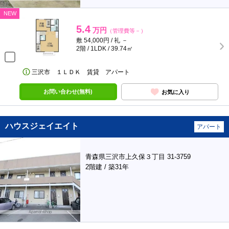
NEW
5.4
万円
（管理費等－）
敷 54,000円 / 礼 －
2階 / 1LDK / 39.74㎡
三沢市 １ＬＤＫ 賃貸 アパート
お問い合わせ(無料)
お気に入り
ハウスジェイエイト
アパート
青森県三沢市上久保３丁目 31-3759
2階建 / 築31年