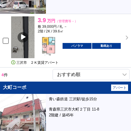
3.9
万円
（管理費等－）
敷 39,000円 / 礼 －
2階 / 2K / 39.6㎡
パノラマ
動画あり
三沢市 ２Ｋ賃貸アパート
4
件
大町コーポ
アパート
青い森鉄道 三沢駅/徒歩15分
青森県三沢市大町２丁目 11-8
2階建 / 築45年