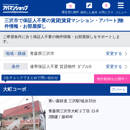
0
0
最近見た物件
お気に入り
保存した条件
メニュー
三沢市で保証人不要の賃貸[賃貸マンション・アパート]物
件情報・お部屋探し
ご希望条件に合う保証人不要の物件情報・お部屋探しをサポートしま
す。
地域・路線
青森県三沢市
変更する
条件
連帯保証人不要 賃貸物件 ダブル0
変更する
□をチェックでまとめて問い合わせ
物件動画を公開中！
大町コーポ
アパート
青い森鉄道 三沢駅/徒歩15分
青森県三沢市大町２丁目 11-8
2階建 / 築45年