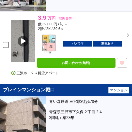
3.9
万円
（管理費等－）
敷 39,000円 / 礼 －
2階 / 2K / 39.6㎡
パノラマ
動画あり
お問い合わせ(無料)
三沢市 ２Ｋ賃貸アパート
ブレインマンション堀口
マンション
青い森鉄道 三沢駅/徒歩70分
青森県三沢市下久保２丁目 2-4
3階建 / 築23年