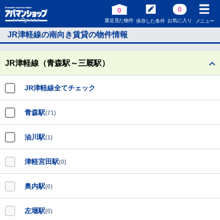
0
0
最近見た物件
お気に入り
保存した条件
メニュー
JR津軽線の南向き賃貸の物件情報
JR津軽線（青森駅～三厩駅）
JR津軽線全てチェック
青森駅
(71)
油川駅
(1)
津軽宮田駅
(0)
奥内駅
(0)
左堰駅
(0)