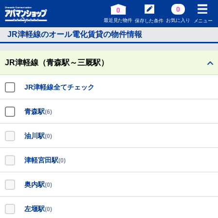
0
0
最近見た物件
お気に入り
保存した条件
メニュー
JR津軽線のオール電化賃貸の物件情報
JR津軽線（青森駅～三厩駅）
JR津軽線全てチェック
青森駅
(6)
油川駅
(0)
津軽宮田駅
(0)
奥内駅
(0)
左堰駅
(0)