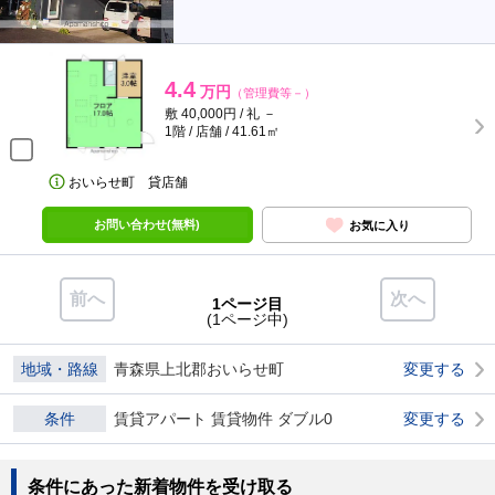
4.4
万円
（管理費等－）
敷 40,000円 / 礼 －
1階 / 店舗 / 41.61㎡
おいらせ町 貸店舗
お問い合わせ(無料)
お気に入り
前へ
次へ
1ページ目
(1ページ中)
地域・路線
青森県上北郡おいらせ町
変更する
条件
賃貸アパート 賃貸物件 ダブル0
変更する
条件にあった新着物件を受け取る