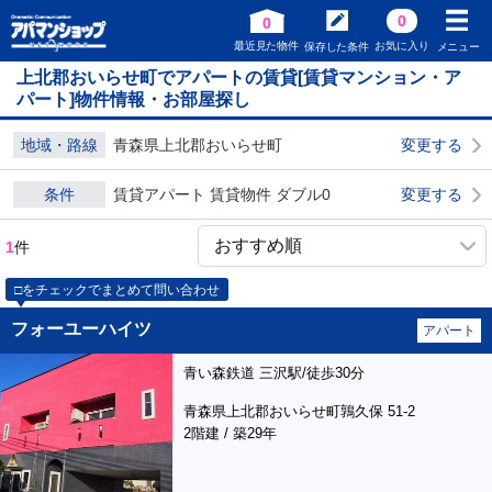
0
0
最近見た物件
お気に入り
保存した条件
メニュー
上北郡おいらせ町でアパートの賃貸[賃貸マンション・ア
パート]物件情報・お部屋探し
地域・路線
青森県上北郡おいらせ町
変更する
条件
賃貸アパート 賃貸物件 ダブル0
変更する
1
件
□をチェックでまとめて問い合わせ
フォーユーハイツ
アパート
青い森鉄道 三沢駅/徒歩30分
青森県上北郡おいらせ町鶉久保 51-2
2階建 / 築29年