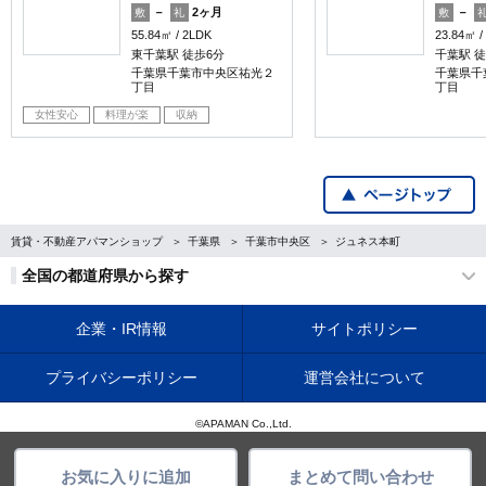
－
2ヶ月
－
敷
礼
敷
55.84㎡
2LDK
23.84㎡
東千葉駅 徒歩6分
千葉駅 徒
千葉県千葉市中央区祐光２
千葉県千
丁目
丁目
女性安心
料理が楽
収納
賃貸・不動産アパマンショップ
千葉県
千葉市中央区
ジュネス本町
全国の都道府県から探す
企業・IR情報
サイトポリシー
プライバシーポリシー
運営会社について
©APAMAN Co.,Ltd.
お気に入りに追加
まとめて問い合わせ