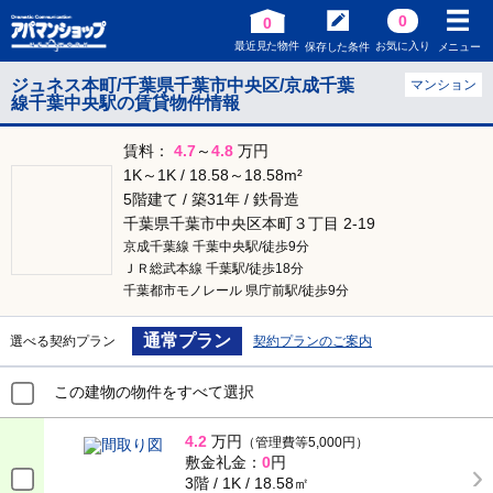
0
0
最近見た物件
お気に入り
保存した条件
メニュー
ジュネス本町/千葉県千葉市中央区/京成千葉
マンション
線千葉中央駅の賃貸物件情報
賃料：
4.7
～
4.8
万円
1K～1K / 18.58～18.58m²
5階建て / 築31年 / 鉄骨造
千葉県千葉市中央区本町３丁目 2-19
京成千葉線 千葉中央駅/徒歩9分
ＪＲ総武本線 千葉駅/徒歩18分
千葉都市モノレール 県庁前駅/徒歩9分
通常プラン
選べる契約プラン
契約プランのご案内
この建物の物件をすべて選択
4.2
万円
（管理費等5,000円）
敷金礼金：
0
円
3階 / 1K / 18.58㎡