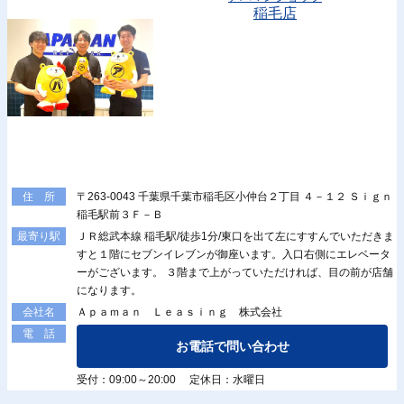
稲毛店
〒263-0043 千葉県千葉市稲毛区小仲台２丁目 ４－１２ Ｓｉｇｎ
住 所
稲毛駅前３Ｆ－Ｂ
ＪＲ総武本線 稲毛駅/徒歩1分/東口を出て左にすすんでいただきま
最寄り駅
すと１階にセブンイレブンが御座います。入口右側にエレベータ
ーがございます。 ３階まで上がっていただければ、目の前が店舗
になります。
Ａｐａｍａｎ Ｌｅａｓｉｎｇ 株式会社
会社名
電 話
お電話で問い合わせ
受付：09:00～20:00 定休日：水曜日