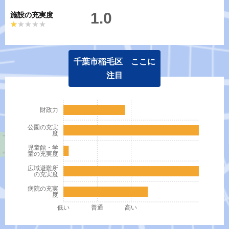
1.0
施設の充実度
★★★★★
★★★★★
千葉市稲毛区 ここに
注目
財政力
公園の充実
度
児童館・学
童の充実度
広域避難所
の充実度
病院の充実
度
低い
普通
高い