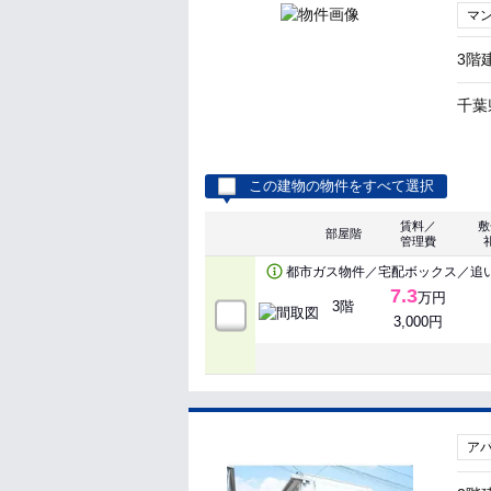
マ
3階
千葉
この建物の物件をすべて選択
賃料／
敷
部屋階
管理費
都市ガス物件／宅配ボックス／追
7.3
万円
3階
3,000円
ア