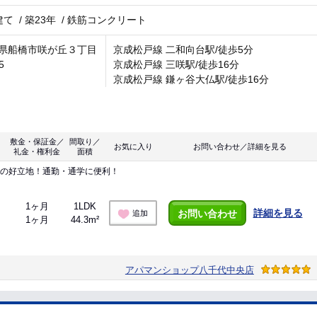
建て
/
築23年
/
鉄筋コンクリート
県船橋市咲が丘３丁目
京成松戸線 二和向台駅/徒歩5分
5
京成松戸線 三咲駅/徒歩16分
京成松戸線 鎌ヶ谷大仏駅/徒歩16分
敷金・保証金／
間取り／
お気に入り
お問い合わせ／詳細を見る
礼金・権利金
面積
分の好立地！通勤・通学に便利！
1ヶ月
1LDK
詳細を見る
お問い合わせ
追加
1ヶ月
44.3m²
アパマンショップ八千代中央店