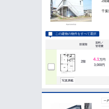
2階
千葉
この建物の物件をすべて選択
賃料／
部屋階
管理費
4.1
万円
2階
3,000円
写真満載
一