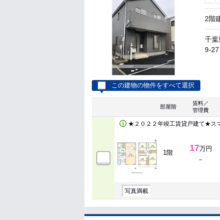
2階
千葉
9-27
この建物の物件をすべて選択
賃料／
部屋階
管理費
★２０２２年竣工賃貸戸建て★ス
17
万円
1階
－
写真満載