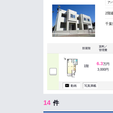
ア
2階
千葉
賃料／
部屋階
管理費
6.3
万円
1階
3,000円
動画
写真満載
14
件