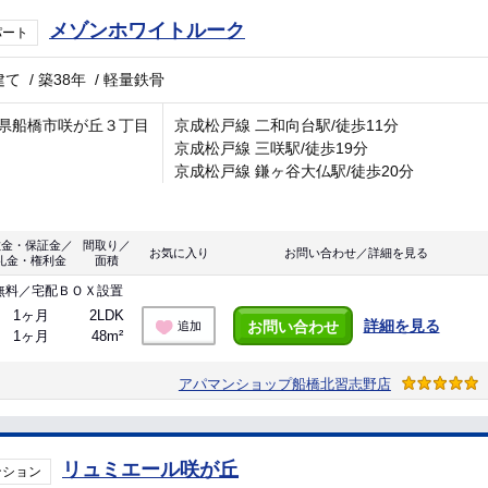
メゾンホワイトルーク
パート
建て
/
築38年
/
軽量鉄骨
県船橋市咲が丘３丁目
京成松戸線 二和向台駅/徒歩11分
京成松戸線 三咲駅/徒歩19分
京成松戸線 鎌ヶ谷大仏駅/徒歩20分
敷金・保証金／
間取り／
お気に入り
お問い合わせ／詳細を見る
礼金・権利金
面積
無料／宅配ＢＯＸ設置
1ヶ月
2LDK
詳細を見る
お問い合わせ
追加
1ヶ月
48m²
アパマンショップ船橋北習志野店
リュミエール咲が丘
ンション