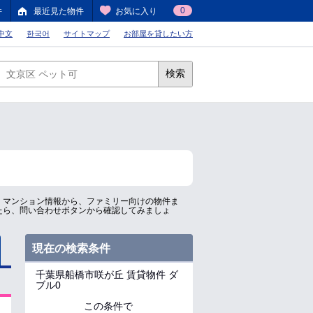
0
件
最近見た物件
お気に入り
中文
한국어
サイトマップ
お部屋を貸したい方
検索
、マンション情報から、ファミリー向けの物件ま
たら、問い合わせボタンから確認してみましょ
現在の検索条件
千葉県船橋市咲が丘
賃貸物件 ダ
ブル0
この条件で