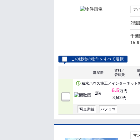
ア
2階
千葉
15-9
この建物の物件をすべて選択
賃料／
部屋階
管理費
積水ハウス施工／インターネット
6.5
万円
2階
3,500円
写真満載
パノラマ
マ