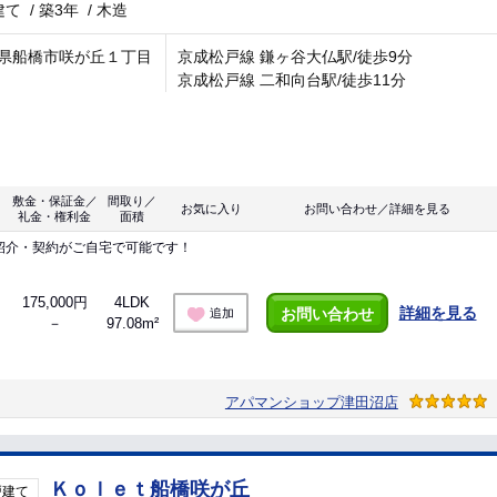
建て
/
築3年
/
木造
県船橋市咲が丘１丁目
京成松戸線 鎌ヶ谷大仏駅/徒歩9分
京成松戸線 二和向台駅/徒歩11分
敷金・保証金／
間取り／
お気に入り
お問い合わせ／詳細を見る
礼金・権利金
面積
紹介・契約がご自宅で可能です！
175,000円
4LDK
詳細を見る
お問い合わせ
追加
－
97.08m²
アパマンショップ津田沼店
Ｋｏｌｅｔ船橋咲が丘
戸建て