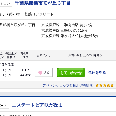
千葉県船橋市咲が丘３丁目
ンション
建て
/
築23年
/
鉄筋コンクリート
県船橋市咲が丘３丁目
京成松戸線 二和向台駅/徒歩7分
京成松戸線 三咲駅/徒歩15分
京成松戸線 鎌ヶ谷大仏駅/徒歩16分
金・保証金／
間取り／
お気に入り
お問い合わせ／詳細を見る
礼金・権利金
面積
い焚き機能
1ヶ月
1LDK
詳細を見る
お問い合わせ
追加
1ヶ月
44.3m²
アパマンショップ船橋北習志野店
エステートピア咲が丘１
パート