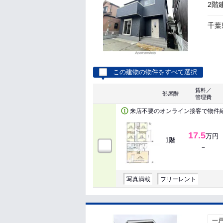
2階
千葉
この建物の物件をすべて選択
賃料／
部屋階
管理費
来店不要のオンライン接客で物件
17.5
万円
1階
－
写真満載
フリーレント
一