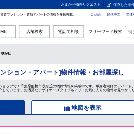
おまかせ物件リクエスト
保存した条
。賃貸マンション・賃貸アパートの情報を多数掲載。
English
簡体中文
繁体
OME
店舗検索
電話で相談
フリーワード検索
咲が丘
マンション・アパート]物件情報・お部屋探し
ショップで！千葉県船橋市咲が丘の物件情報を掲載中です。単身者向けのアパート
介しています。お洒落なデザイナーズタイプもアリ！お気に入りの物件が見つかっ
地図を表示