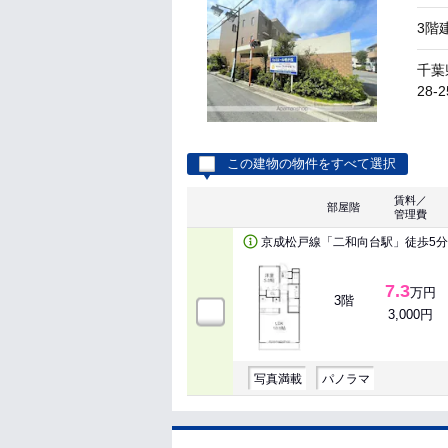
3階
千葉
28-2
この建物の物件をすべて選択
賃料／
部屋階
管理費
京成松戸線「二和向台駅」徒歩5
7.3
万円
3階
3,000円
写真満載
パノラマ