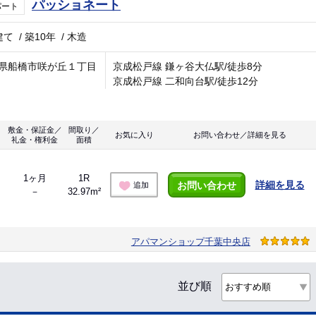
パッショネート
パート
建て
/
築10年
/
木造
県船橋市咲が丘１丁目
京成松戸線 鎌ヶ谷大仏駅/徒歩8分
京成松戸線 二和向台駅/徒歩12分
敷金・保証金／
間取り／
お気に入り
お問い合わせ／詳細を見る
礼金・権利金
面積
1ヶ月
1R
詳細を見る
お問い合わせ
追加
－
32.97m²
アパマンショップ千葉中央店
並び順