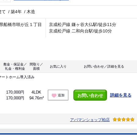
建て
/
築4年
/
木造
県船橋市咲が丘１丁目
京成松戸線 鎌ヶ谷大仏駅/徒歩11分
京成松戸線 二和向台駅/徒歩10分
敷金・保証金／
間取り／
お気に入り
お問い合わせ／詳細を見る
礼金・権利金
面積
マートホーム導入済み
170,000円
4LDK
詳細を見る
お問い合わせ
追加
170,000円
94.76m²
アパマンショップ柏店