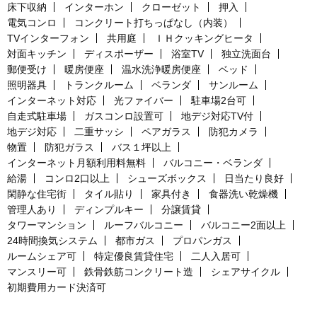
床下収納
インターホン
クローゼット
押入
電気コンロ
コンクリート打ちっぱなし（内装）
TVインターフォン
共用庭
ＩＨクッキングヒータ
対面キッチン
ディスポーザー
浴室TV
独立洗面台
郵便受け
暖房便座
温水洗浄暖房便座
ベッド
照明器具
トランクルーム
ベランダ
サンルーム
インターネット対応
光ファイバー
駐車場2台可
自走式駐車場
ガスコンロ設置可
地デジ対応TV付
地デジ対応
二重サッシ
ペアガラス
防犯カメラ
物置
防犯ガラス
バス１坪以上
インターネット月額利用料無料
バルコニー・ベランダ
給湯
コンロ2口以上
シューズボックス
日当たり良好
閑静な住宅街
タイル貼り
家具付き
食器洗い乾燥機
管理人あり
ディンプルキー
分譲賃貸
タワーマンション
ルーフバルコニー
バルコニー2面以上
24時間換気システム
都市ガス
プロパンガス
ルームシェア可
特定優良賃貸住宅
二人入居可
マンスリー可
鉄骨鉄筋コンクリート造
シェアサイクル
初期費用カード決済可