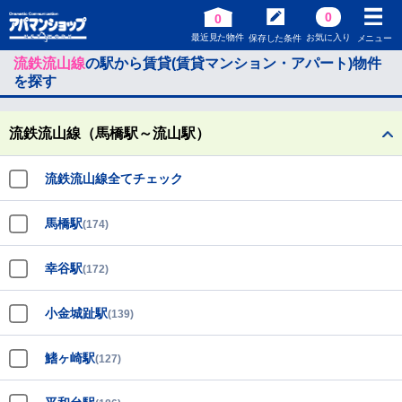
0
0
最近見た物件
お気に入り
保存した条件
メニュー
流鉄流山線
の駅から賃貸(賃貸マンション・アパート)物件
を探す
流鉄流山線（馬橋駅～流山駅）
流鉄流山線全てチェック
馬橋駅
(174)
幸谷駅
(172)
小金城趾駅
(139)
鰭ヶ崎駅
(127)