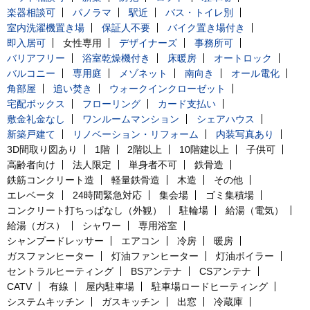
楽器相談可
パノラマ
駅近
バス・トイレ別
室内洗濯機置き場
保証人不要
バイク置き場付き
即入居可
女性専用
デザイナーズ
事務所可
バリアフリー
浴室乾燥機付き
床暖房
オートロック
バルコニー
専用庭
メゾネット
南向き
オール電化
角部屋
追い焚き
ウォークインクローゼット
宅配ボックス
フローリング
カード支払い
敷金礼金なし
ワンルームマンション
シェアハウス
新築戸建て
リノベーション・リフォーム
内装写真あり
3D間取り図あり
1階
2階以上
10階建以上
子供可
高齢者向け
法人限定
単身者不可
鉄骨造
鉄筋コンクリート造
軽量鉄骨造
木造
その他
エレベータ
24時間緊急対応
集会場
ゴミ集積場
コンクリート打ちっぱなし（外観）
駐輪場
給湯（電気）
給湯（ガス）
シャワー
専用浴室
シャンプードレッサー
エアコン
冷房
暖房
ガスファンヒーター
灯油ファンヒーター
灯油ボイラー
セントラルヒーティング
BSアンテナ
CSアンテナ
CATV
有線
屋内駐車場
駐車場ロードヒーティング
システムキッチン
ガスキッチン
出窓
冷蔵庫