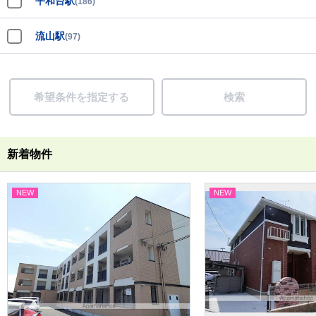
平和台駅
(186)
流山駅
(97)
希望条件を指定する
検索
新着物件
NEW
NEW