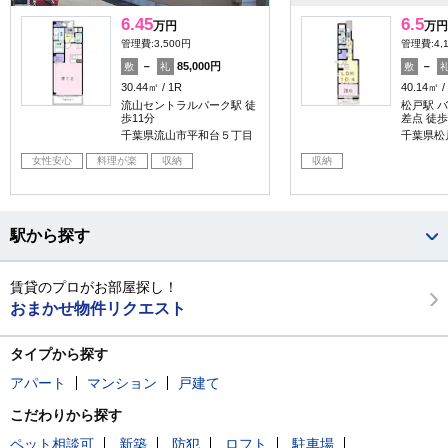
6.45
6.5
万円
万円
管理費:3,500円
管理費:4,
－
85,000円
－
敷
礼
敷
30.44㎡
1R
40.14㎡
流山セントラルパーク駅 徒
松戸駅 バ
歩11分
差点 徒歩
千葉県流山市平和台５丁目
千葉県松
女性安心
料理が楽
収納
収納
駅から探す
賃貸のプロがお部屋探し！
おまかせ物件リクエスト
タイプから探す
アパート
マンション
戸建て
こだわりから探す
ペット相談可
新築
防犯
ロフト
駐車場