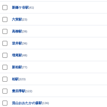
新鎌ケ谷駅
(41)
六実駅
(23)
高柳駅
(39)
逆井駅
(36)
増尾駅
(48)
新柏駅
(77)
柏駅
(223)
豊四季駅
(122)
流山おおたかの森駅
(136)