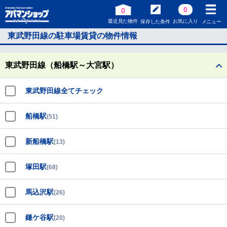
0
0
最近見た物件
お気に入り
保存した条件
メニュー
東武野田線の駐車場賃貸の物件情報
東武野田線（船橋駅～大宮駅）
東武野田線全てチェック
船橋駅
(51)
新船橋駅
(13)
塚田駅
(68)
馬込沢駅
(26)
鎌ケ谷駅
(20)