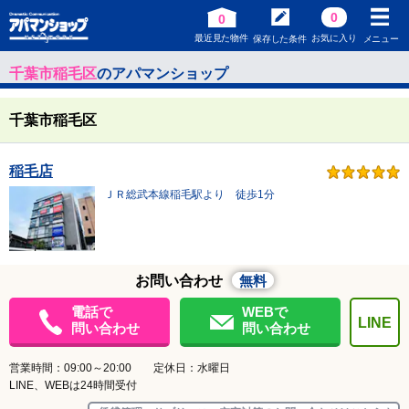
0
0
最近見た物件
お気に入り
保存した条件
メニュー
千葉市稲毛区
のアパマンショップ
千葉市稲毛区
稲毛店
ＪＲ総武本線稲毛駅より 徒歩1分
お問い合わせ
無料
電話で
WEBで
LINE
問い合わせ
問い合わせ
営業時間：09:00～20:00 定休日：水曜日
LINE、WEBは24時間受付