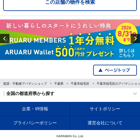
この店舗の物件を検索
Previous
賃貸・不動産アパマンショップ
千葉県
千葉市稲毛区
千葉市稲毛区のアパマンショ
全国の都道府県から探す
企業・IR情報
サイトポリシー
プライバシーポリシー
運営会社について
©APAMAN Co.,Ltd.