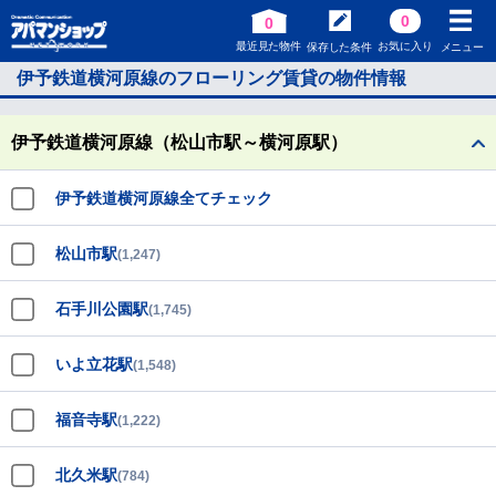
0
0
最近見た物件
お気に入り
保存した条件
メニュー
伊予鉄道横河原線のフローリング賃貸の物件情報
伊予鉄道横河原線（松山市駅～横河原駅）
伊予鉄道横河原線全てチェック
松山市駅
(1,247)
石手川公園駅
(1,745)
いよ立花駅
(1,548)
福音寺駅
(1,222)
北久米駅
(784)