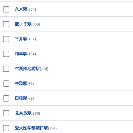
久米駅
(604)
鷹ノ子駅
(356)
平井駅
(137)
梅本駅
(134)
牛渕団地前駅
(114)
牛渕駅
(89)
田窪駅
(58)
見奈良駅
(200)
愛大医学部南口駅
(254)