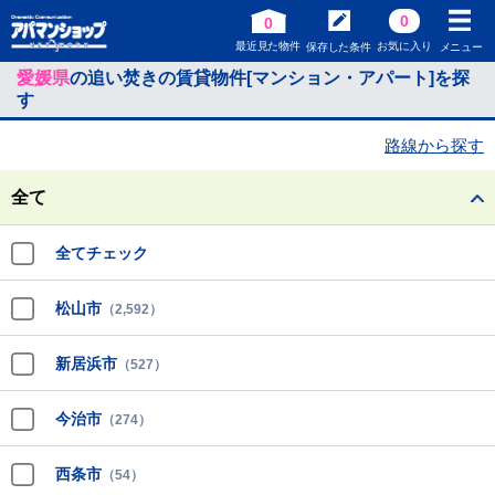
0
0
最近見た物件
お気に入り
保存した条件
メニュー
愛媛県
の追い焚きの賃貸物件[マンション・アパート]を探
す
路線から探す
全て
全てチェック
松山市
（2,592）
新居浜市
（527）
今治市
（274）
西条市
（54）