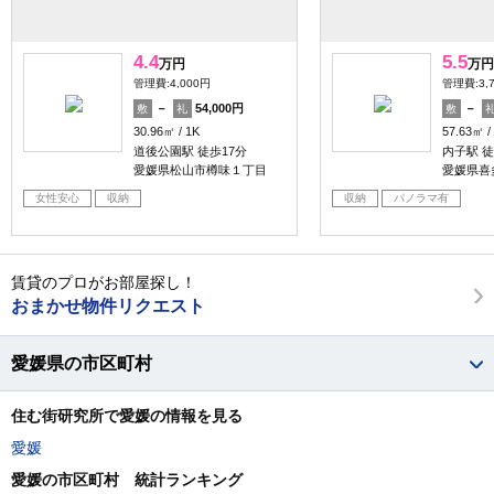
4.4
5.5
万円
万円
管理費:4,000円
管理費:3,
－
54,000円
－
敷
礼
敷
30.96㎡
1K
57.63㎡
道後公園駅 徒歩17分
内子駅 徒
愛媛県松山市樽味１丁目
愛媛県喜
女性安心
収納
収納
パノラマ有
賃貸のプロがお部屋探し！
おまかせ物件リクエスト
愛媛県の市区町村
住む街研究所で愛媛の情報を見る
愛媛
愛媛の市区町村 統計ランキング