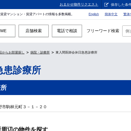
おまかせ物件リクエスト
保存した条
。賃貸マンション・賃貸アパートの情報を多数掲載。
English
簡体中文
繁体
OME
店舗検索
電話で相談
フリーワード検索
設からお部屋探し
病院・診療所
東入間医師会休日急患診療所
急患診療所
療所
野市駒林元町３－１－２０
所周辺の物件を探す