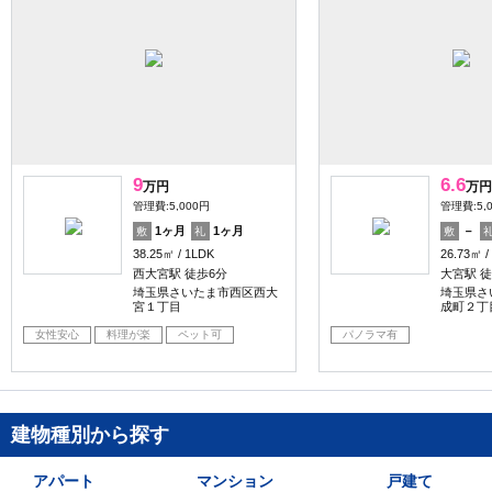
9
6.6
万円
万円
管理費:5,000円
管理費:5,
1ヶ月
1ヶ月
－
敷
礼
敷
38.25㎡
1LDK
26.73㎡
西大宮駅 徒歩6分
大宮駅 徒
埼玉県さいたま市西区西大
埼玉県さ
宮１丁目
成町２丁
女性安心
料理が楽
ペット可
パノラマ有
建物種別から探す
アパート
マンション
戸建て