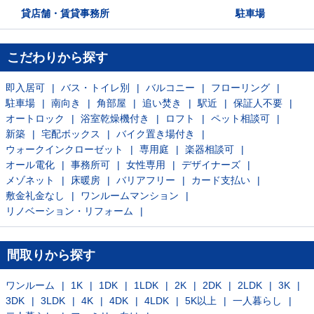
貸店舗・賃貸事務所
駐車場
こだわりから探す
即入居可
バス・トイレ別
バルコニー
フローリング
駐車場
南向き
角部屋
追い焚き
駅近
保証人不要
オートロック
浴室乾燥機付き
ロフト
ペット相談可
新築
宅配ボックス
バイク置き場付き
ウォークインクローゼット
専用庭
楽器相談可
オール電化
事務所可
女性専用
デザイナーズ
メゾネット
床暖房
バリアフリー
カード支払い
敷金礼金なし
ワンルームマンション
リノベーション・リフォーム
間取りから探す
ワンルーム
1K
1DK
1LDK
2K
2DK
2LDK
3K
3DK
3LDK
4K
4DK
4LDK
5K以上
一人暮らし