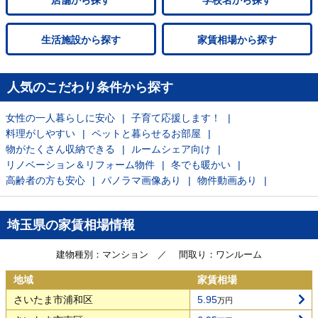
店舗
から探す
学校名
から探す
生活施設
から探す
家賃相場
から探す
人気のこだわり条件から探す
女性の一人暮らしに安心
子育て応援します！
料理がしやすい
ペットと暮らせるお部屋
物がたくさん収納できる
ルームシェア向け
リノベーション＆リフォーム物件
冬でも暖かい
高齢者の方も安心
パノラマ画像あり
物件動画あり
埼玉県の家賃相場情報
建物種別
マンション
間取り
ワンルーム
地域
家賃相場
さいたま市浦和区
5.95
万円