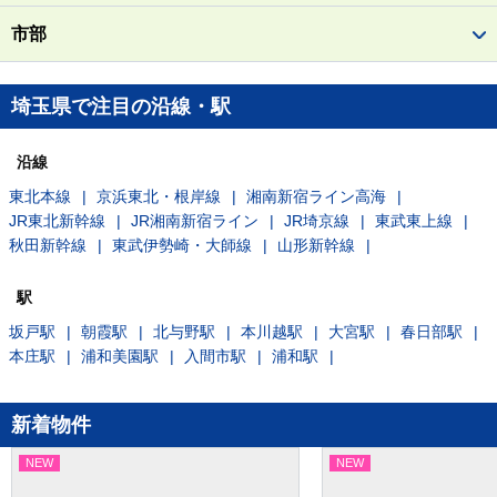
市部
埼玉県で注目の沿線・駅
沿線
東北本線
京浜東北・根岸線
湘南新宿ライン高海
JR東北新幹線
JR湘南新宿ライン
JR埼京線
東武東上線
秋田新幹線
東武伊勢崎・大師線
山形新幹線
駅
坂戸駅
朝霞駅
北与野駅
本川越駅
大宮駅
春日部駅
本庄駅
浦和美園駅
入間市駅
浦和駅
新着物件
NEW
NEW