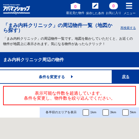
0
0
最近見た物件
お気に入り
保存した条件
メニュー
「まみ内科クリニック」の周辺物件一覧（地図か
再検索する
ら探す）
「まみ内科クリニック」の周辺物件一覧です。地図を動かしていただくと、お近くの
物件が地図上に表示されます。気になる物件があったらクリック！
まみ内科クリニック周辺の物件
戻る
条件を変更する
表示可能な件数を超過しています。
条件を変更し、物件数を絞り込んでください。
各半径のエリアを表示
1km
3km
5km