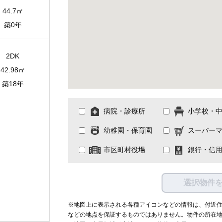
44.7㎡
築0年
2DK
42.98㎡
築18年
病院・診療所
小学校・
幼稚園・保育園
スーパー
市区町村役場
銀行・信
選択物件
※地図上に表示される各種アイコンなどの情報は、付近
などの地点を保証するものではありません。物件の所在