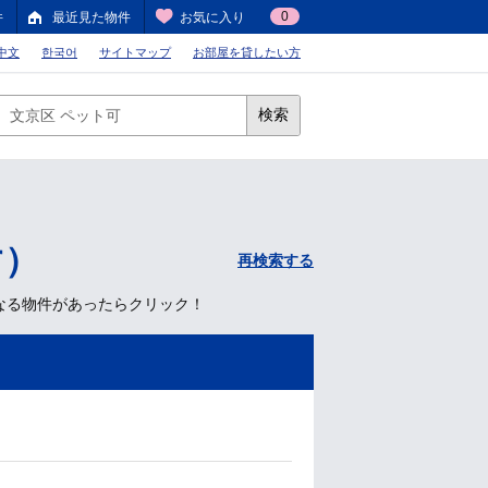
0
件
最近見た物件
お気に入り
中文
한국어
サイトマップ
お部屋を貸したい方
検索
す）
再検索する
なる物件があったらクリック！