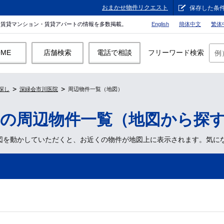
おまかせ物件リクエスト
保存した条
。賃貸マンション・賃貸アパートの情報を多数掲載。
English
簡体中文
繁体
OME
店舗検索
電話で相談
フリーワード検索
探し
深緑会市川医院
周辺物件一覧（地図）
」の周辺物件一覧（地図から探
図を動かしていただくと、お近くの物件が地図上に表示されます。気に