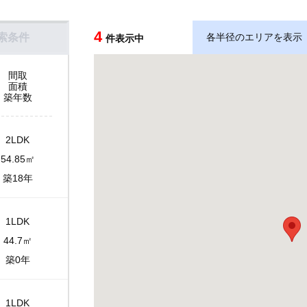
4
索条件
各半径のエリアを表示
件表示中
間取
面積
築年数
2LDK
54.85㎡
築18年
1LDK
44.7㎡
築0年
1LDK