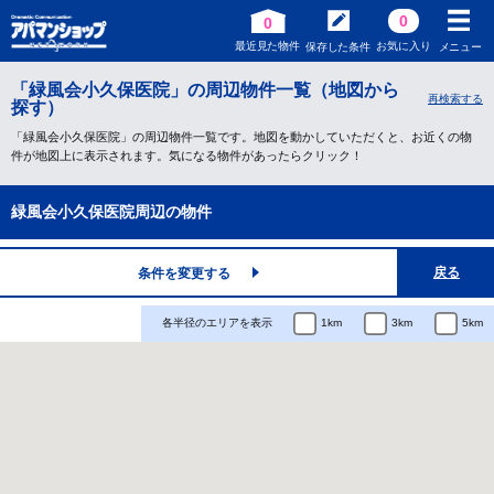
0
0
最近見た物件
お気に入り
保存した条件
メニュー
「緑風会小久保医院」の周辺物件一覧（地図から
再検索する
探す）
「緑風会小久保医院」の周辺物件一覧です。地図を動かしていただくと、お近くの物
件が地図上に表示されます。気になる物件があったらクリック！
緑風会小久保医院周辺の物件
戻る
条件を変更する
各半径のエリアを表示
1km
3km
5km