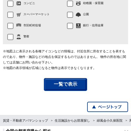
コンビニ
幼稚園・保育園
スーパーマーケット
公園
市区町村役場
銀行・信用金庫
警察
※地図上に表示される各種アイコンなどの情報は、付近住所に所在することを表すも
のであり、物件・施設などの地点を保証するものではありません。 物件の所在地に関
しては店舗にお問い合わせ下さい。
※地図の表示領域が広域になると物件は表示できなくなります。
一覧で表示
賃貸・不動産アパマンショップ
生活施設からお部屋探し
緑風会小久保医院