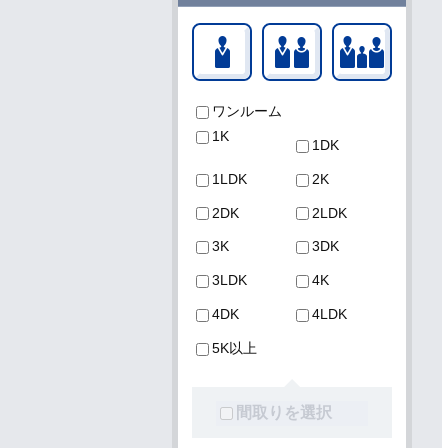
一人暮らし
二人暮らし
ファミ
ワンルーム
1K
1DK
1LDK
2K
2DK
2LDK
3K
3DK
3LDK
4K
4DK
4LDK
5K以上
間取りを選択