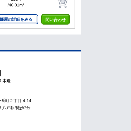
/46.01m²
部屋の詳細をみる
問い合わせ
ス
円
年
木造
番町２丁目 4-14
 八戸駅/徒歩7分