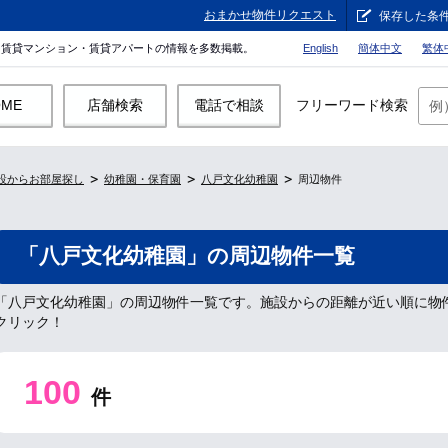
おまかせ物件リクエスト
保存した条
。賃貸マンション・賃貸アパートの情報を多数掲載。
English
簡体中文
繁体
OME
店舗検索
電話で相談
フリーワード検索
設からお部屋探し
幼稚園・保育園
八戸文化幼稚園
周辺物件
「八戸文化幼稚園」の周辺物件一覧
「八戸文化幼稚園」の周辺物件一覧です。施設からの距離が近い順に物
クリック！
100
件