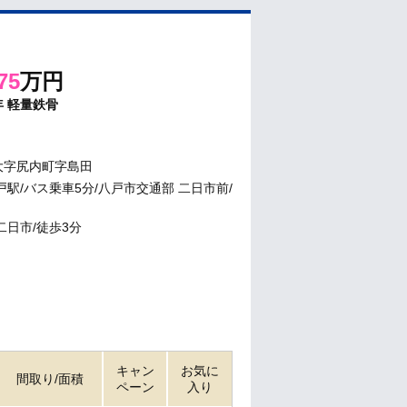
75
万円
年
軽量鉄骨
大字尻内町字島田
戸駅/バス乗車5分/八戸市交通部 二日市前/
二日市/徒歩3分
キャン
お気に
間取り/面積
ペーン
入り