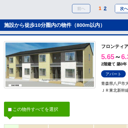
1
2
前へ
次へ
施設から徒歩10分圏内の物件（800m以内）
フロンティ
5.65
～
6.
2階建て
築0年
アパート
青森県八戸市大
ＪＲ東北新幹線
この物件すべてを選択