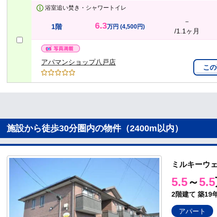
浴室追い焚き・シャワートイレ
－
6.3
1階
万円
(4,500円)
/1.1ヶ月
アパマンショップ八戸店
この
施設から徒歩30分圏内の物件（2400m以内）
ミルキーウ
5.5
～
5.5
2階建て
築19
アパート