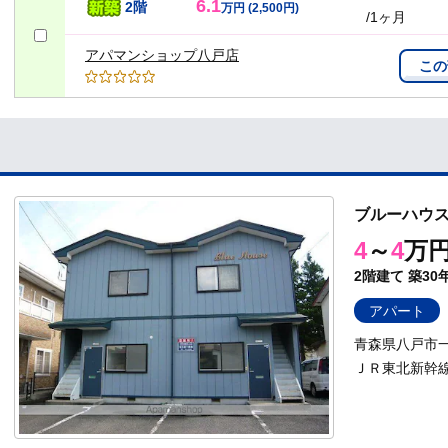
6.1
2階
万円
(2,500円)
/1ヶ月
アパマンショップ八戸店
この
ブルーハウ
4
～
4
万
2階建て
築30
アパート
青森県八戸市一
ＪＲ東北新幹線