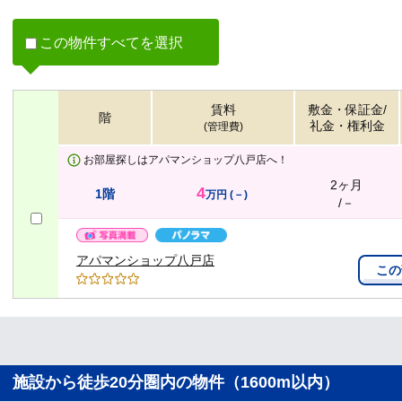
この物件すべてを選択
賃料
敷金・保証金/
階
礼金・権利金
(管理費)
お部屋探しはアパマンショップ八戸店へ！
2ヶ月
4
1階
万円
(－)
/－
アパマンショップ八戸店
この
施設から徒歩20分圏内の物件（1600m以内）