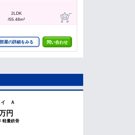
2LDK
/55.48m²
部屋の詳細をみる
問い合わせ
ェイ Ａ
万円
年
軽量鉄骨