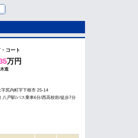
ア・コート
35
万円
木造
字尻内町字下根市 25-14
 八戸駅/バス乗車6分/西高校前/徒歩7分