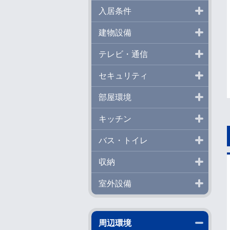
開く
入居条件
開く
建物設備
開く
テレビ・通信
開く
セキュリティ
開く
部屋環境
開く
キッチン
開く
バス・トイレ
開く
収納
開く
室外設備
閉じる
周辺環境