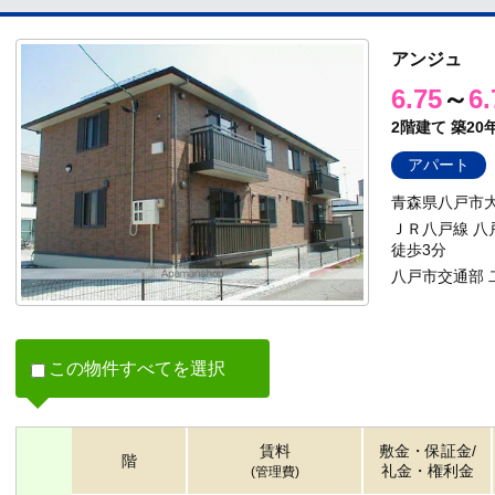
アンジュ
6.75
～
6.
2階建て
築20
アパート
青森県八戸市
ＪＲ八戸線 八
徒歩3分
八戸市交通部 
この物件すべてを選択
賃料
敷金・保証金/
階
礼金・権利金
(管理費)