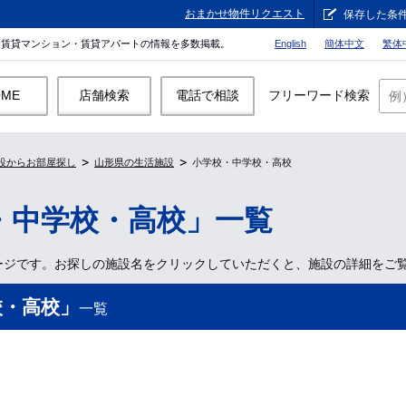
おまかせ物件リクエスト
保存した条
。賃貸マンション・賃貸アパートの情報を多数掲載。
English
簡体中文
繁体
OME
店舗検索
電話で相談
フリーワード検索
設からお部屋探し
山形県の生活施設
小学校・中学校・高校
・中学校・高校」一覧
ージです。お探しの施設名をクリックしていただくと、施設の詳細をご
校・高校」
一覧