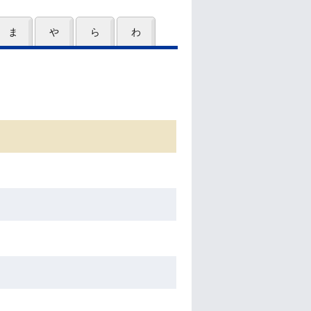
ま
や
ら
わ