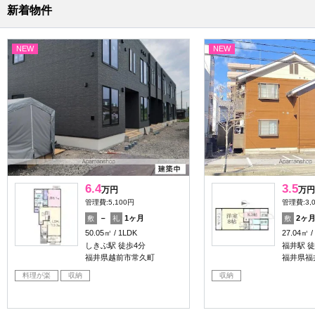
新着物件
NEW
NEW
6.4
3.5
万円
万円
管理費:5,100円
管理費:3,
－
1ヶ月
2ヶ
敷
礼
敷
50.05㎡
1LDK
27.04㎡
しきぶ駅 徒歩4分
福井駅 徒
福井県越前市常久町
福井県福
料理が楽
収納
収納