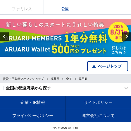
ファミレス
公園
Previous
賃貸・不動産アパマンショップ
福井県
全て
専用庭
全国の都道府県から探す
企業・IR情報
サイトポリシー
プライバシーポリシー
運営会社について
©APAMAN Co.,Ltd.