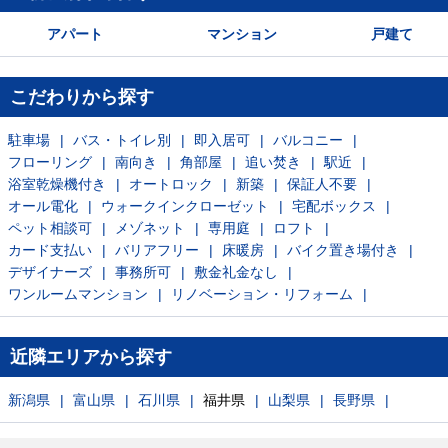
アパート
マンション
戸建て
こだわりから探す
駐車場
バス・トイレ別
即入居可
バルコニー
フローリング
南向き
角部屋
追い焚き
駅近
浴室乾燥機付き
オートロック
新築
保証人不要
オール電化
ウォークインクローゼット
宅配ボックス
ペット相談可
メゾネット
専用庭
ロフト
カード支払い
バリアフリー
床暖房
バイク置き場付き
デザイナーズ
事務所可
敷金礼金なし
ワンルームマンション
リノベーション・リフォーム
近隣エリアから探す
新潟県
富山県
石川県
福井県
山梨県
長野県