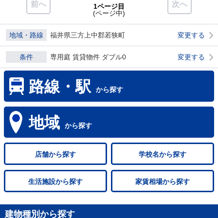
前へ
次へ
1ページ目
(ページ中)
地域・路線
福井県三方上中郡若狭町
変更する
条件
専用庭 賃貸物件 ダブル0
変更する
路線・駅
から探す
地域
から探す
店舗
から探す
学校名
から探す
生活施設
から探す
家賃相場
から探す
建物種別から探す