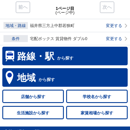
前へ
次へ
1ページ目
(ページ中)
地域・路線
福井県三方上中郡若狭町
変更する
条件
宅配ボックス 賃貸物件 ダブル0
変更する
路線・駅
から探す
地域
から探す
店舗
から探す
学校名
から探す
生活施設
から探す
家賃相場
から探す