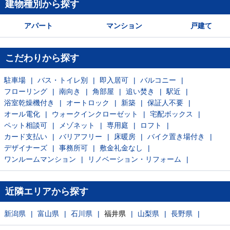
建物種別から探す
アパート
マンション
戸建て
こだわりから探す
駐車場
バス・トイレ別
即入居可
バルコニー
フローリング
南向き
角部屋
追い焚き
駅近
浴室乾燥機付き
オートロック
新築
保証人不要
オール電化
ウォークインクローゼット
宅配ボックス
ペット相談可
メゾネット
専用庭
ロフト
カード支払い
バリアフリー
床暖房
バイク置き場付き
デザイナーズ
事務所可
敷金礼金なし
ワンルームマンション
リノベーション・リフォーム
近隣エリアから探す
新潟県
富山県
石川県
福井県
山梨県
長野県