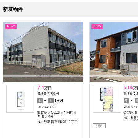
新着物件
NEW
NEW
7.1
5.05
万円
万
管理費:7,500円
管理費:5,
－
1ヶ月
－
敷
礼
敷
20.28㎡
1K
40.07㎡
敦賀駅 バス12分 合同庁舎
粟野駅 徒
前 徒歩4分
福井県敦
福井県敦賀市昭和町２丁目
収納