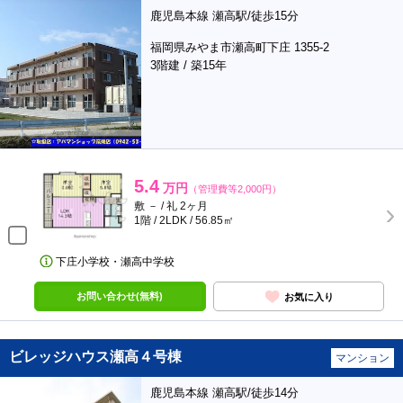
鹿児島本線 瀬高駅/徒歩15分
福岡県みやま市瀬高町下庄 1355-2
3階建 / 築15年
5.4
万円
（管理費等2,000円）
敷 － / 礼 2ヶ月
1階 / 2LDK / 56.85㎡
下庄小学校・瀬高中学校
お問い合わせ(無料)
お気に入り
ビレッジハウス瀬高４号棟
マンション
鹿児島本線 瀬高駅/徒歩14分