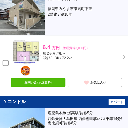
福岡県みやま市瀬高町下庄
2階建 / 築18年
6.4
万円
（管理費等3,000円）
敷 2ヶ月 / 礼 －
2階 / 3LDK / 72.2㎡
ポンタ
部屋
お問い合わせ(無料)
お気に入り
Ｙコンドル
アパート
鹿児島本線 瀬高駅/徒歩5分
西鉄天神大牟田線 西鉄柳川駅/バス乗車14分/
恵比須町/徒歩8分