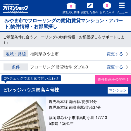
0
0
最近見た物件
お気に入り
保存した条件
メニュー
みやま市でフローリングの賃貸[賃貸マンション・アパー
ト]物件情報・お部屋探し
ご希望条件に合うフローリングの物件情報・お部屋探しをサポートしま
す。
地域・路線
福岡県みやま市
変更する
条件
フローリング 賃貸物件 ダブル0
変更する
□をチェックでまとめて問い合わせ
物件動画を公開中！
ビレッジハウス瀬高４号棟
マンション
鹿児島本線 瀬高駅/徒歩14分
鹿児島本線 南瀬高駅/徒歩37分
福岡県みやま市瀬高町小川 1777-3
5階建 / 築41年