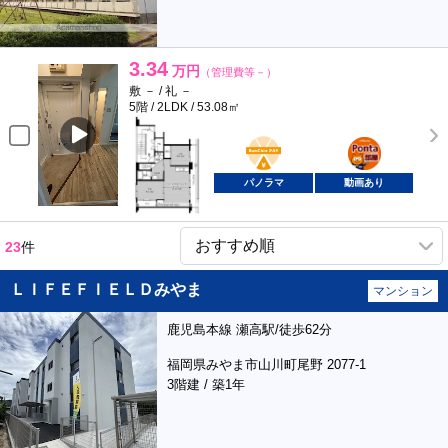
3.34
万円
（管理費等－）
敷 － / 礼 －
5階 / 2LDK / 53.08㎡
BunChinPAY
ポンタ
部屋
パノラマ
動画あり
23
件
ＬＩＦＥＦＩＥＬＤみやま
マンション
鹿児島本線 瀬高駅/徒歩62分
福岡県みやま市山川町尾野 2077-1
3階建 / 築1年