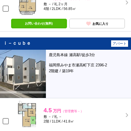
敷 － / 礼 2ヶ月
4階 / 2LDK / 56.85㎡
お問い合わせ(無料)
お気に入り
ｉ－ｃｕｂｅ
アパート
鹿児島本線 瀬高駅/徒歩3分
福岡県みやま市瀬高町下庄 2396-2
2階建 / 築19年
4.5
万円
（管理費等－）
敷 － / 礼 －
2階 / 1LDK / 41.8㎡