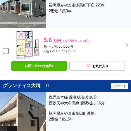
福岡県みやま市瀬高町下庄 2234
2階建 / 築9年
5.6
万円
（管理費等1,400円）
敷 － / 礼 66,000円
2階 / 2LDK / 57.63㎡
お問い合わせ(無料)
お気に入り
グランティス大晴 Ⅱ
アパート
鹿児島本線 渡瀬駅/徒歩10分
西鉄天神大牟田線 開駅/徒歩16分
福岡県みやま市高田町濃施
2階建 / 築15年