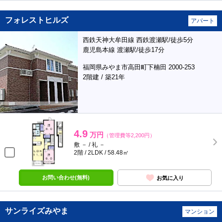
フォレストヒルズ
アパート
西鉄天神大牟田線 西鉄渡瀬駅/徒歩5分
鹿児島本線 渡瀬駅/徒歩17分
福岡県みやま市高田町下楠田 2000-253
2階建 / 築21年
4.9
万円
（管理費等2,200円）
敷 － / 礼 －
2階 / 2LDK / 58.48㎡
お問い合わせ(無料)
お気に入り
サンライズみやま
マンション