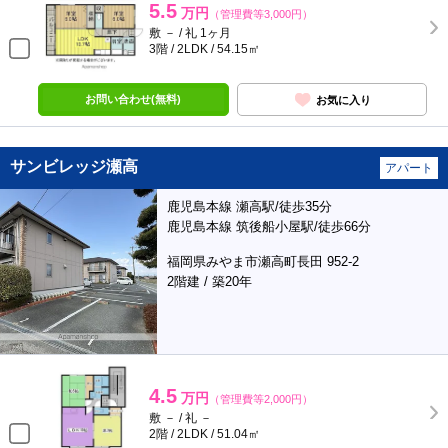
5.5
万円
（管理費等3,000円）
敷 － / 礼 1ヶ月
3階 / 2LDK / 54.15㎡
お問い合わせ(無料)
お気に入り
サンビレッジ瀬高
アパート
鹿児島本線 瀬高駅/徒歩35分
鹿児島本線 筑後船小屋駅/徒歩66分
福岡県みやま市瀬高町長田 952-2
2階建 / 築20年
4.5
万円
（管理費等2,000円）
敷 － / 礼 －
2階 / 2LDK / 51.04㎡