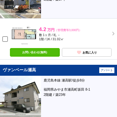
4.2
万円
（管理費等3,000円）
敷 1ヶ月 / 礼 －
1階 / 1K / 31.02㎡
お問い合わせ(無料)
お気に入り
ヴァンベール瀬高
アパート
鹿児島本線 瀬高駅/徒歩8分
福岡県みやま市瀬高町坂田 8-1
2階建 / 築23年