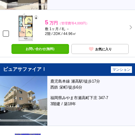
5
万円
（管理費等4,000円）
敷 1ヶ月 / 礼 －
2階 / 2DK / 44.96㎡
お問い合わせ(無料)
お気に入り
ピュアサファイアⅠ
マンション
鹿児島本線 瀬高駅/徒歩17分
西鉄 栄町/徒歩6分
福岡県みやま市瀬高町下庄 347-7
3階建 / 築18年