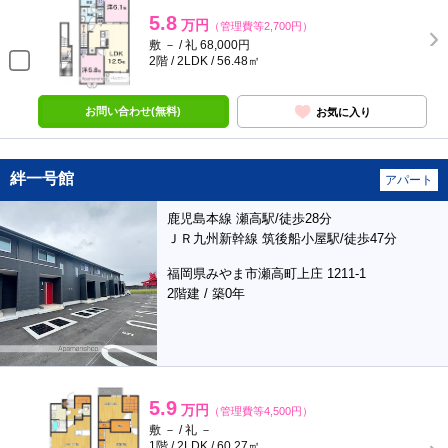
5.8
万円
（管理費等2,700円）
敷 － / 礼 68,000円
2階 / 2LDK / 56.48㎡
お問い合わせ(無料)
お気に入り
絆一号館
アパート
鹿児島本線 瀬高駅/徒歩28分
ＪＲ九州新幹線 筑後船小屋駅/徒歩47分
福岡県みやま市瀬高町上庄 1211-1
2階建 / 築0年
5.9
万円
（管理費等4,500円）
敷 － / 礼 －
1階 / 2LDK / 60.27㎡