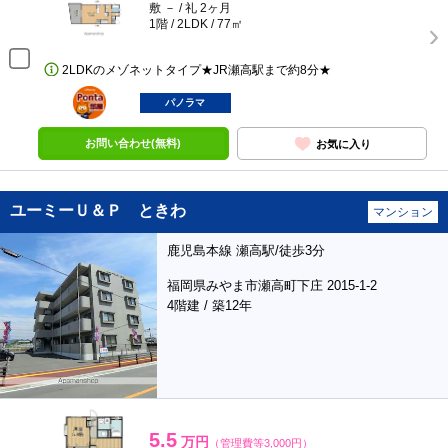
敷 － / 礼 2ヶ月
1階 / 2LDK / 77㎡
2LDKのメゾネットタイプ★JR瀬高駅まで約8分★
ポンタ
部屋
パノラマ
お問い合わせ(無料)
お気に入り
ユーミーＵ＆Ｐ ときわ
マンション
鹿児島本線 瀬高駅/徒歩3分
福岡県みやま市瀬高町下庄 2015-1-2
4階建 / 築12年
5.5
万円
（管理費等3,000円）