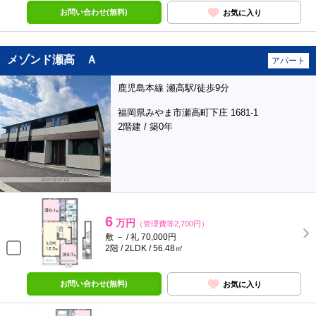
お問い合わせ(無料)
お気に入り
メゾンド瀬高 Ａ
アパート
鹿児島本線 瀬高駅/徒歩9分
福岡県みやま市瀬高町下庄 1681-1
2階建 / 築0年
6
万円
（管理費等2,700円）
敷 － / 礼 70,000円
2階 / 2LDK / 56.48㎡
お問い合わせ(無料)
お気に入り