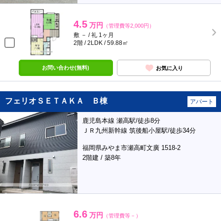
4.5
万円
（管理費等2,000円）
敷 － / 礼 1ヶ月
2階 / 2LDK / 59.88㎡
お問い合わせ(無料)
お気に入り
フェリオＳＥＴＡＫＡ Ｂ棟
アパート
鹿児島本線 瀬高駅/徒歩8分
ＪＲ九州新幹線 筑後船小屋駅/徒歩34分
福岡県みやま市瀬高町文廣 1518-2
2階建 / 築8年
6.6
万円
（管理費等－）