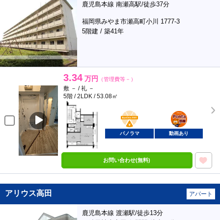
鹿児島本線 南瀬高駅/徒歩37分
福岡県みやま市瀬高町小川 1777-3
5階建 / 築41年
3.34
万円
（管理費等－）
敷 － / 礼 －
5階 / 2LDK / 53.08㎡
BunChinPAY
ポンタ
部屋
パノラマ
動画あり
お問い合わせ(無料)
アリウス高田
アパート
鹿児島本線 渡瀬駅/徒歩13分