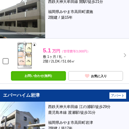
西鉄天神大牟田線 開駅/徒歩21分
福岡県みやま市高田町濃施
2階建 / 築15年
5.1
万円
（管理費等3,000円）
敷 1ヶ月 / 礼 －
2階 / 2LDK / 51.66㎡
お問い合わせ(無料)
お気に入り
エバーハイム岩津
アパート
西鉄天神大牟田線 江の浦駅/徒歩29分
鹿児島本線 渡瀬駅/徒歩31分
福岡県みやま市高田町岩津
2階建 / 築17年