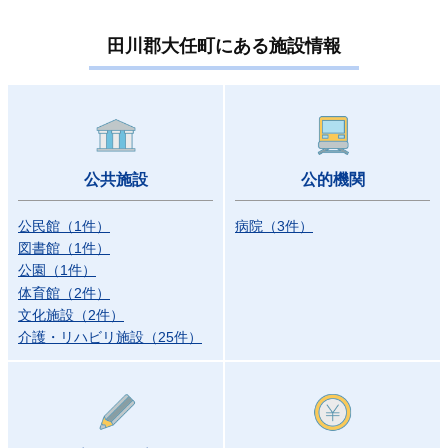
田川郡大任町にある施設情報
公共施設
公的機関
公民館
（
1
件）
病院
（
3
件）
図書館
（
1
件）
公園
（
1
件）
体育館
（
2
件）
文化施設
（
2
件）
介護・リハビリ施設
（
25
件）