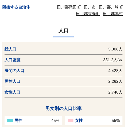
隣接する自治体
田川郡添田町
田川市
田川郡川崎町
田川郡香春町
田川郡赤村
人口
総人口
5,008人
人口密度
351.2人/㎢
昼間の人口
4,428人
男性人口
2,262人
女性人口
2,746人
男女別の人口比率
男性
45%
女性
55%