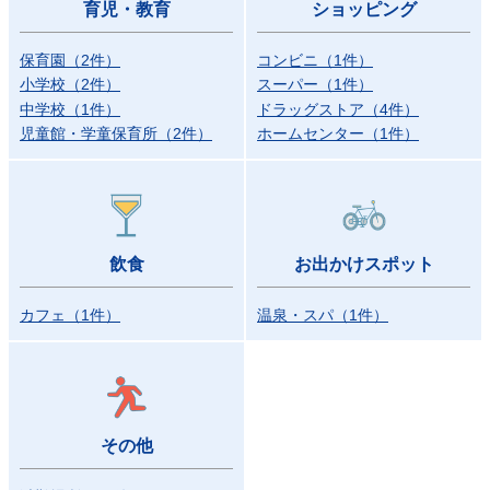
育児・教育
ショッピング
保育園
（
2
件）
コンビニ
（
1
件）
小学校
（
2
件）
スーパー
（
1
件）
中学校
（
1
件）
ドラッグストア
（
4
件）
児童館・学童保育所
（
2
件）
ホームセンター
（
1
件）
飲食
お出かけスポット
カフェ
（
1
件）
温泉・スパ
（
1
件）
その他