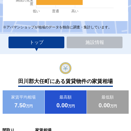
病院の充実
度
低い
普通
高い
※アパマンショップが地域のデータを独自に調査・集計しています。
トップ
施設情報
田川郡大任町にある賃貸物件の家賃相場
家賃平均相場
最高額
最低額
7.50
0.00
0.00
万円
万円
万円
間取り
家賃相場