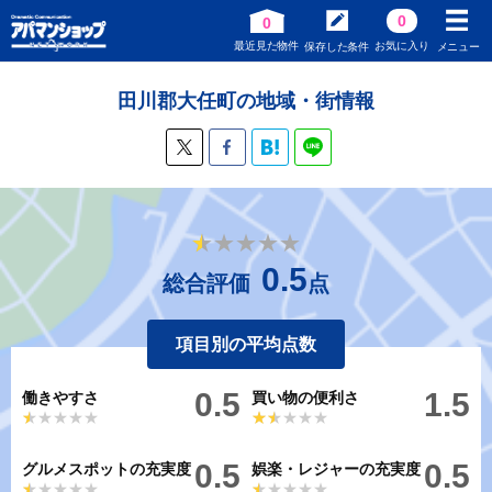
0
0
最近見た物件
お気に入り
保存した条件
メニュー
田川郡大任町の地域・街情報
★★★★★
★★★★★
0.5
総合評価
点
項目別の平均点数
0.5
1.5
働きやすさ
買い物の便利さ
★★★★★
★★★★★
★★★★★
★★★★★
0.5
0.5
グルメスポットの充実度
娯楽・レジャーの充実度
★★★★★
★★★★★
★★★★★
★★★★★