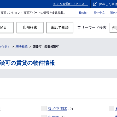
おまかせ物件リクエスト
保存した条
。賃貸マンション・賃貸アパートの情報を多数掲載。
English
簡体中文
繁体
OME
店舗検索
電話で相談
フリーワード検索
から探す
JR香椎線
楽器可・楽器相談可
相談可の賃貸の物件情報
海ノ中道駅
0）
（0）