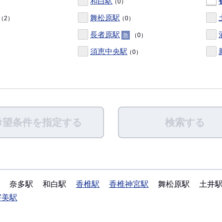
和白駅
（0）
舞松原駅
（2）
（0）
長者原駅
（0）
急
須恵中央駅
（0）
希望条件を指定する
検索する
奈多駅
和白駅
香椎駅
香椎神宮駅
舞松原駅
土井
宇美駅