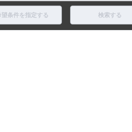
希望条件を指定する
検索する
県
福島県
東京都
神奈川県
埼玉県
千葉県
茨城県
栃木県
群馬県
新潟県
県
滋賀県
奈良県
和歌山県
鳥取県
島根県
岡山県
広島県
山口県
徳島県
ちょこポストします
お友だちになってね！
最新映像をお届
式アカウント
LINE公式アカウント
公式Youtube
トポリシー
プライバシーポリシー
ソーシャルメディアポリシー
リンク
※調査概要および調査方法 ：「賃貸住宅仲介業」
比較