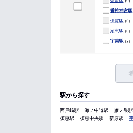
奈多駅
（0）
香椎神宮駅
伊賀駅
（0）
須恵駅
（0）
宇美駅
（2）
駅から探す
西戸崎駅
海ノ中道駅
雁ノ巣駅
須恵駅
須恵中央駅
新原駅