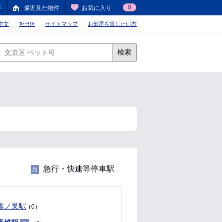
0
件
最近見た物件
お気に入り
中文
한국어
サイトマップ
お部屋を貸したい方
検索
急行・快速等停車駅
急
雁ノ巣駅
（0）