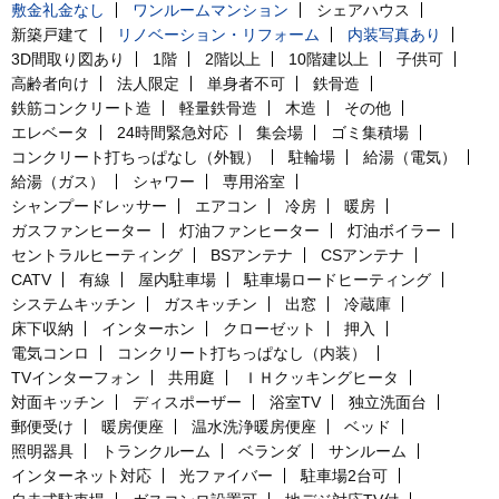
敷金礼金なし
ワンルームマンション
シェアハウス
新築戸建て
リノベーション・リフォーム
内装写真あり
3D間取り図あり
1階
2階以上
10階建以上
子供可
高齢者向け
法人限定
単身者不可
鉄骨造
鉄筋コンクリート造
軽量鉄骨造
木造
その他
エレベータ
24時間緊急対応
集会場
ゴミ集積場
コンクリート打ちっぱなし（外観）
駐輪場
給湯（電気）
給湯（ガス）
シャワー
専用浴室
シャンプードレッサー
エアコン
冷房
暖房
ガスファンヒーター
灯油ファンヒーター
灯油ボイラー
セントラルヒーティング
BSアンテナ
CSアンテナ
CATV
有線
屋内駐車場
駐車場ロードヒーティング
システムキッチン
ガスキッチン
出窓
冷蔵庫
床下収納
インターホン
クローゼット
押入
電気コンロ
コンクリート打ちっぱなし（内装）
TVインターフォン
共用庭
ＩＨクッキングヒータ
対面キッチン
ディスポーザー
浴室TV
独立洗面台
郵便受け
暖房便座
温水洗浄暖房便座
ベッド
照明器具
トランクルーム
ベランダ
サンルーム
インターネット対応
光ファイバー
駐車場2台可