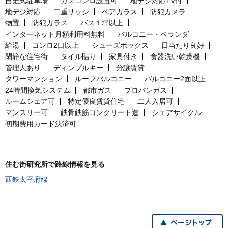
自走式駐車場
ガスコンロ設置可
地デジ対応TV付
地デジ対応
二重サッシ
ペアガラス
防犯カメラ
物置
防犯ガラス
バス１坪以上
インターネット月額利用料無料
バルコニー・ベランダ
給湯
コンロ2口以上
シューズボックス
日当たり良好
閑静な住宅街
タイル貼り
家具付き
食器洗い乾燥機
管理人あり
ディンプルキー
分譲賃貸
タワーマンション
ルーフバルコニー
バルコニー2面以上
24時間換気システム
都市ガス
プロパンガス
ルームシェア可
特定優良賃貸住宅
二人入居可
マンスリー可
鉄骨鉄筋コンクリート造
シェアサイクル
初期費用カード決済可
住む街研究所で路線情報を見る
西鉄太宰府線