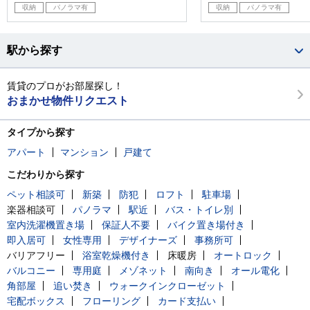
収納
パノラマ有
収納
パノラマ有
駅から探す
賃貸のプロがお部屋探し！
おまかせ物件リクエスト
タイプから探す
アパート
マンション
戸建て
こだわりから探す
ペット相談可
新築
防犯
ロフト
駐車場
楽器相談可
パノラマ
駅近
バス・トイレ別
室内洗濯機置き場
保証人不要
バイク置き場付き
即入居可
女性専用
デザイナーズ
事務所可
バリアフリー
浴室乾燥機付き
床暖房
オートロック
バルコニー
専用庭
メゾネット
南向き
オール電化
角部屋
追い焚き
ウォークインクローゼット
宅配ボックス
フローリング
カード支払い