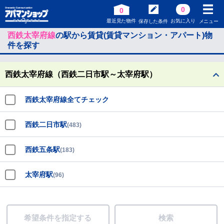
0
0
最近見た物件
お気に入り
保存した条件
メニュー
西鉄太宰府線
の駅から賃貸(賃貸マンション・アパート)物
件を探す
西鉄太宰府線（西鉄二日市駅～太宰府駅）
西鉄太宰府線全てチェック
西鉄二日市駅
(483)
西鉄五条駅
(183)
太宰府駅
(96)
希望条件を指定する
検索