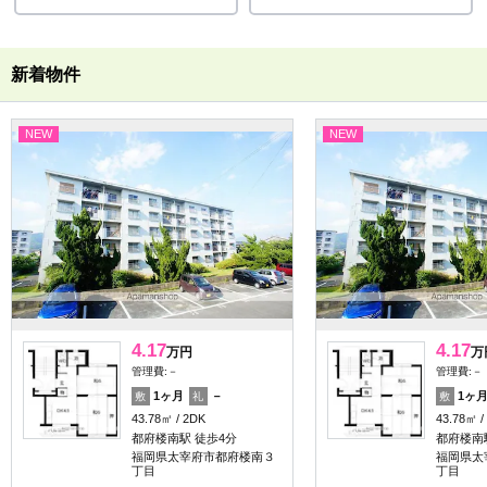
新着物件
NEW
NEW
4.17
4.17
万円
万
管理費:－
管理費:－
1ヶ月
－
1ヶ
敷
礼
敷
43.78㎡
2DK
43.78㎡
都府楼南駅 徒歩4分
都府楼南
福岡県太宰府市都府楼南３
福岡県太
丁目
丁目