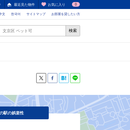
0
件
最近見た物件
お気に入り
中文
한국어
サイトマップ
お部屋を貸したい方
検索
の駅の娯楽性