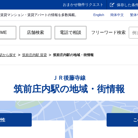
おまかせ物件リクエスト
保存した条
。賃貸マンション・賃貸アパートの情報を多数掲載。
English
簡体中文
繁体
OME
店舗検索
電話で相談
フリーワード検索
駅から探す
筑前庄内駅 賃貸
筑前庄内駅の地域・街情報
ＪＲ後藤寺線
筑前庄内駅の地域・街情報
便性
こ