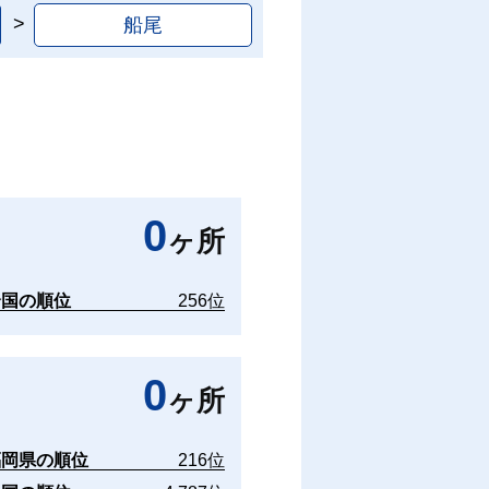
船尾
0
ヶ所
全国の順位
256位
0
ヶ所
福岡県の順位
216位