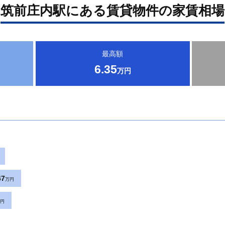
筑前庄内駅にある賃貸物件の家賃相場
最高額
6.35
万円
47
万円
円