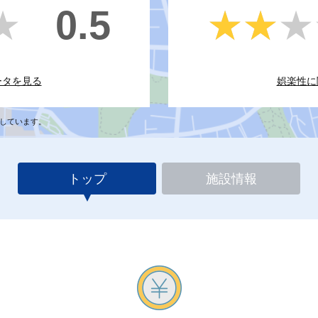
0.5
★
★
★★★
★★★
ータを見る
娯楽性に
しています。
トップ
施設情報