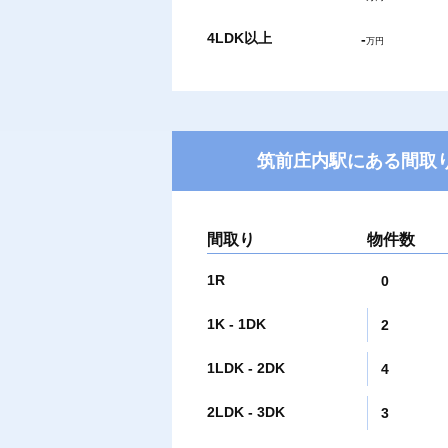
4LDK以上
-
万円
筑前庄内駅にある間取り
間取り
物件数
1R
0
1K - 1DK
2
1LDK - 2DK
4
2LDK - 3DK
3