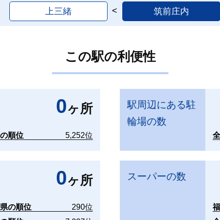
上三緒
筑前庄内
この駅の利便性
0
駅周辺にある駐
ヶ所
輪場の数
国の順位
5,252位
0
スーパーの数
ヶ所
岡県の順位
290位