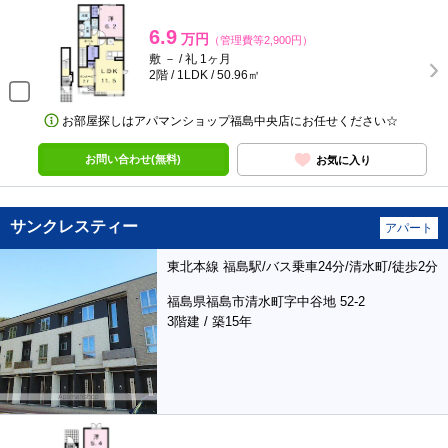
6.9
万円
（管理費等2,900円）
敷 － / 礼 1ヶ月
2階 / 1LDK / 50.96㎡
お部屋探しはアパマンショップ福島中央店にお任せください☆
お問い合わせ(無料)
お気に入り
サンクレスティー
アパート
東北本線 福島駅/バス乗車24分/清水町/徒歩2分
福島県福島市清水町字中谷地 52-2
3階建 / 築15年