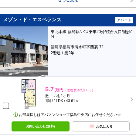
メゾン・ド・エスペランス
アパート
東北本線 福島駅/バス乗車20分/桜台入口/徒歩1
分
福島県福島市清水町字西裏 72
2階建 / 築2年
5.7
万円
（管理費等2,900円）
敷 － / 礼 1ヶ月
1階 / 1LDK / 43.61㎡
お部屋探しはアパマンショップ福島中央店にお任せください☆
お問い合わせ(無料)
お気に入り