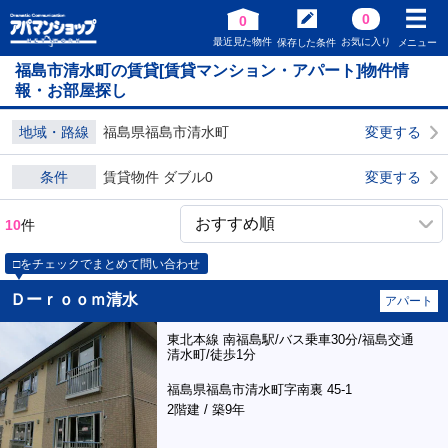
0
0
最近見た物件
お気に入り
保存した条件
メニュー
福島市清水町の賃貸[賃貸マンション・アパート]物件情
報・お部屋探し
地域・路線
福島県福島市清水町
変更する
条件
賃貸物件 ダブル0
変更する
10
件
□をチェックでまとめて問い合わせ
Ｄーｒｏｏｍ清水
アパート
東北本線 南福島駅/バス乗車30分/福島交通
清水町/徒歩1分
福島県福島市清水町字南裏 45-1
2階建 / 築9年