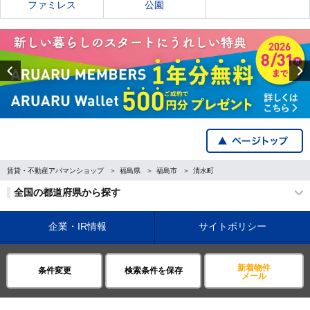
ファミレス
公園
Previous
賃貸・不動産アパマンショップ
福島県
福島市
清水町
全国の都道府県から探す
企業・IR情報
サイトポリシー
プライバシーポリシー
運営会社について
新着物件
条件変更
検索条件を保存
メール
©APAMAN Co.,Ltd.