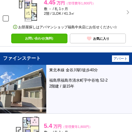
4.45
万円
（管理費等1,800円）
敷 － / 礼 1ヶ月
2階 / 1LDK / 41.3㎡
お部屋探しはアパマンショップ福島中央店にお任せください☆
お問い合わせ(無料)
お気に入り
ファインステート
アパート
東北本線 金谷川駅/徒歩40分
福島県福島市清水町字中谷地 52-2
2階建 / 築15年
5.4
万円
（管理費等1,800円）