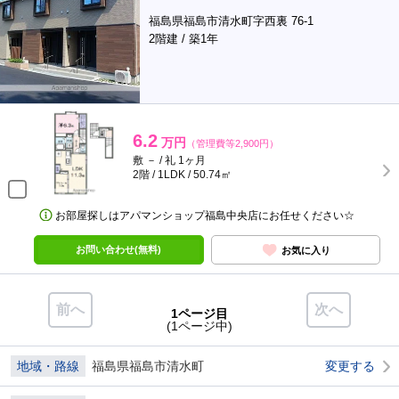
福島県福島市清水町字西裏 76-1
2階建 / 築1年
6.2
万円
（管理費等2,900円）
敷 － / 礼 1ヶ月
2階 / 1LDK / 50.74㎡
お部屋探しはアパマンショップ福島中央店にお任せください☆
お問い合わせ(無料)
お気に入り
前へ
次へ
1ページ目
(1ページ中)
地域・路線
福島県福島市清水町
変更する