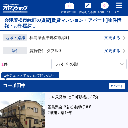
0
0
最近見た物件
お気に入り
保存した条件
メニュー
会津若松市緑町の賃貸[賃貸マンション・アパート]物件情
報・お部屋探し
地域・路線
福島県会津若松市緑町
変更する
条件
賃貸物件 ダブル0
変更する
1
件
□をチェックでまとめて問い合わせ
コーポ田中
アパート
ＪＲ只見線 七日町駅/徒歩17分
福島県会津若松市緑町 8-8
2階建 / 築47年