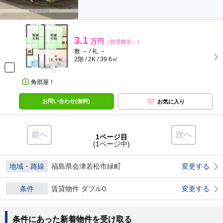
3.1
万円
（管理費等－）
敷 － / 礼 －
2階 / 2K / 39.6㎡
角部屋！
お問い合わせ(無料)
お気に入り
前へ
次へ
1ページ目
(1ページ中)
地域・路線
福島県会津若松市緑町
変更する
条件
賃貸物件 ダブル0
変更する
条件にあった新着物件を受け取る