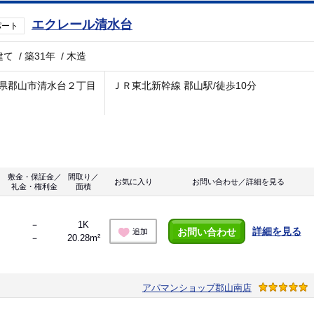
エクレール清水台
パート
建て
/
築31年
/
木造
県郡山市清水台２丁目
ＪＲ東北新幹線 郡山駅/徒歩10分
敷金・保証金／
間取り／
お気に入り
お問い合わせ／詳細を見る
礼金・権利金
面積
－
1K
詳細を見る
お問い合わせ
追加
－
20.28m²
アパマンショップ郡山南店