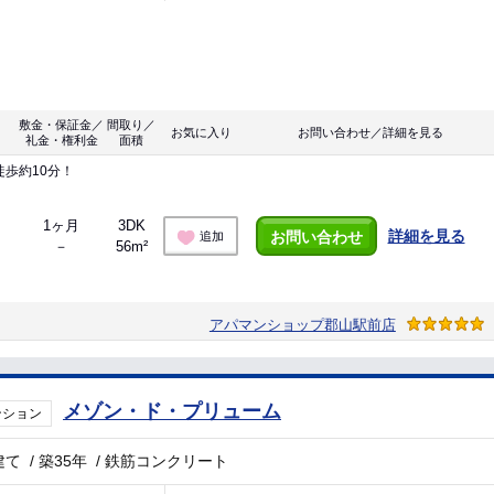
敷金・保証金／
間取り／
お気に入り
お問い合わせ／詳細を見る
礼金・権利金
面積
歩約10分！
1ヶ月
3DK
詳細を見る
お問い合わせ
追加
－
56m²
アパマンショップ郡山駅前店
メゾン・ド・プリューム
ンション
建て
/
築35年
/
鉄筋コンクリート