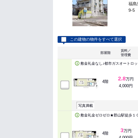
福島
9-5
この建物の物件をすべて選択
賃料／
部屋階
管理費
敷金礼金なし♪都市ガスオートロ
2.8
万円
4階
4,000円
写真満載
敷金礼金ゼロゼロ★郡山駅徒歩１
3
万円
4階
4,000円