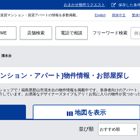
おまかせ物件リクエスト
保存した条
。賃貸マンション・賃貸アパートの情報を多数掲載。
English
簡体中文
繁体
OME
店舗検索
電話で相談
フリーワード検索
清水台
マンション・アパート]物件情報・お部屋探し
ショップで！福島県郡山市清水台の物件情報を掲載中です。単身者向けのアパート
介しています。お洒落なデザイナーズタイプもアリ！お気に入りの物件が見つかっ
地図を表示
並び順