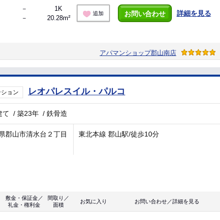
－
1K
詳細を見る
お問い合わせ
追加
－
20.28m²
アパマンショップ郡山南店
レオパレスイル・パルコ
ンション
建て
/
築23年
/
鉄骨造
県郡山市清水台２丁目
東北本線 郡山駅/徒歩10分
敷金・保証金／
間取り／
お気に入り
お問い合わせ／詳細を見る
礼金・権利金
面積