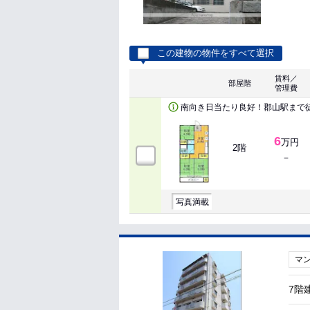
この建物の物件をすべて選択
賃料／
部屋階
管理費
南向き日当たり良好！郡山駅まで徒
6
万円
2階
－
写真満載
マ
7階