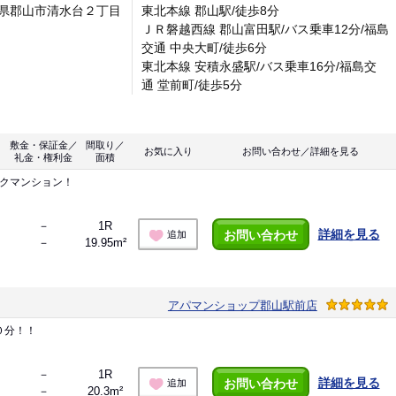
県郡山市清水台２丁目
東北本線 郡山駅/徒歩8分
ＪＲ磐越西線 郡山富田駅/バス乗車12分/福島
交通 中央大町/徒歩6分
東北本線 安積永盛駅/バス乗車16分/福島交
通 堂前町/徒歩5分
敷金・保証金／
間取り／
お気に入り
お問い合わせ／詳細を見る
礼金・権利金
面積
ックマンション！
－
1R
詳細を見る
お問い合わせ
追加
－
19.95m²
アパマンショップ郡山駅前店
０分！！
－
1R
詳細を見る
お問い合わせ
追加
－
20.3m²