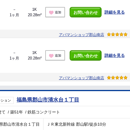
－
1K
詳細を見る
お問い合わせ
追加
1ヶ月
20.28m²
アパマンショップ郡山南店
－
1K
詳細を見る
お問い合わせ
追加
1ヶ月
20.28m²
アパマンショップ郡山南店
福島県郡山市清水台１丁目
ンション
建て
/
築51年
/
鉄筋コンクリート
県郡山市清水台１丁目
ＪＲ東北新幹線 郡山駅/徒歩10分