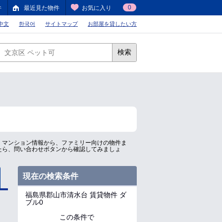
0
件
最近見た物件
お気に入り
中文
한국어
サイトマップ
お部屋を貸したい方
検索
、マンション情報から、ファミリー向けの物件ま
たら、問い合わせボタンから確認してみましょ
現在の検索条件
福島県郡山市清水台
賃貸物件 ダ
ブル0
この条件で