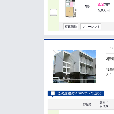
3.3
万円
2階
5,000円
写真満載
フリーレント
マ
3階
福島
2-2
この建物の物件をすべて選択
賃料／
部屋階
管理費