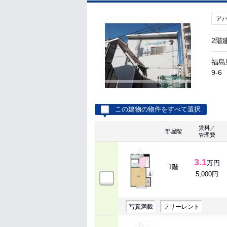
ア
2階
福島
9-6
この建物の物件をすべて選択
賃料／
部屋階
管理費
3.1
万円
1階
5,000円
写真満載
フリーレント