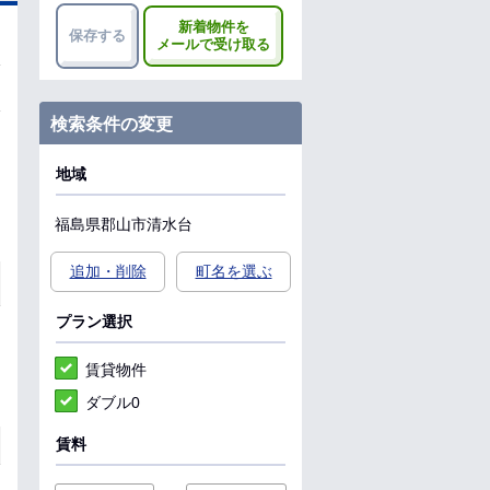
新着物件を
保存する
メールで受け取る
検索条件の変更
地域
福島県
郡山市
清水台
追加・削除
町名を選ぶ
プラン選択
賃貸物件
ダブル0
賃料