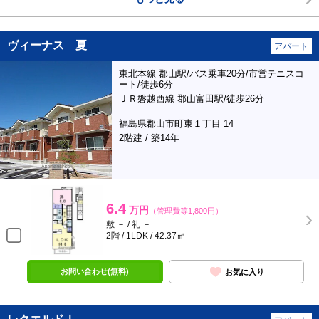
ヴィーナス 夏
アパート
東北本線 郡山駅/バス乗車20分/市営テニスコ
ート/徒歩6分
ＪＲ磐越西線 郡山富田駅/徒歩26分
福島県郡山市町東１丁目 14
2階建 / 築14年
6.4
万円
（管理費等1,800円）
敷 － / 礼 －
2階 / 1LDK / 42.37㎡
お問い合わせ(無料)
お気に入り