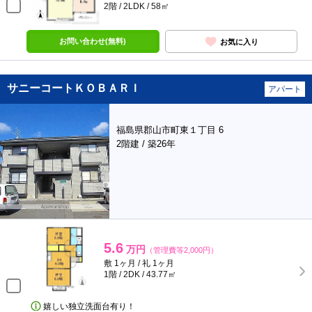
2階 / 2LDK / 58㎡
お問い合わせ(無料)
お気に入り
サニーコートＫＯＢＡＲＩ
アパート
福島県郡山市町東１丁目 6
2階建 / 築26年
5.6
万円
（管理費等2,000円）
敷 1ヶ月 / 礼 1ヶ月
1階 / 2DK / 43.77㎡
嬉しい独立洗面台有り！