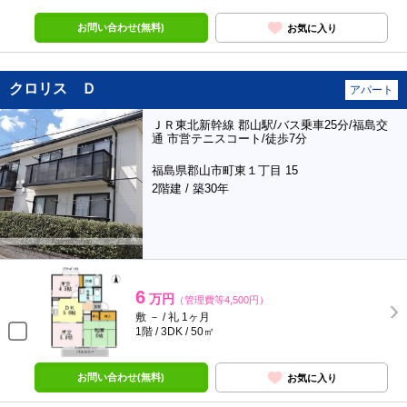
お問い合わせ(無料)
お気に入り
クロリス Ｄ
アパート
ＪＲ東北新幹線 郡山駅/バス乗車25分/福島交
通 市営テニスコート/徒歩7分
福島県郡山市町東１丁目 15
2階建 / 築30年
6
万円
（管理費等4,500円）
敷 － / 礼 1ヶ月
1階 / 3DK / 50㎡
お問い合わせ(無料)
お気に入り